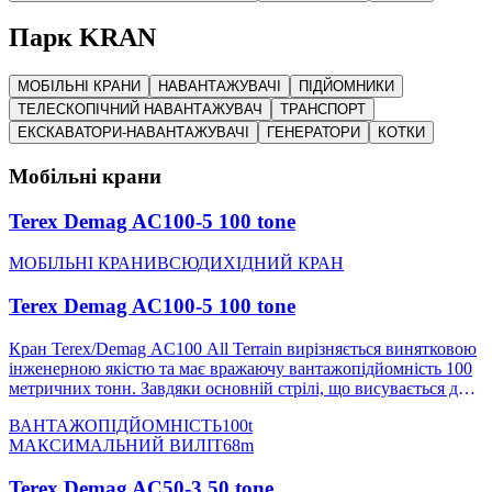
Парк KRAN
МОБІЛЬНІ КРАНИ
НАВАНТАЖУВАЧІ
ПІДЙОМНИКИ
ТЕЛЕСКОПІЧНИЙ НАВАНТАЖУВАЧ
ТРАНСПОРТ
ЕКСКАВАТОРИ-НАВАНТАЖУВАЧІ
ГЕНЕРАТОРИ
КОТКИ
Мобільні крани
Terex Demag AC100-5 100 tone
МОБІЛЬНІ КРАНИ
ВСЮДИХІДНИЙ КРАН
Terex Demag AC100-5 100 tone
Кран Terex/Demag AC100 All Terrain вирізняється винятковою
інженерною якістю та має вражаючу вантажопідйомність 100
метричних тонн. Завдяки основній стрілі, що висувається до
50 метрів і досягає 68 метрів із подовженням стріли, AC100 є
ВАНТАЖОПІДЙОМНІСТЬ
100t
прикладом універсальності й адаптивності в підйомних
МАКСИМАЛЬНИЙ ВИЛІТ
68m
роботах. Його компактна конструкція з довжиною ходової
частини лише 11 метрів забезпечує чудову маневровість у
Terex Demag AC50-3 50 tone
тісних просторах, що робить його ідеальним вибором для