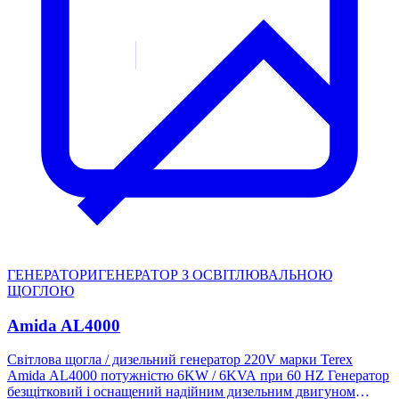
сидінням, зниженим рівнем шуму та вібрацій для комфортної
роботи. Створений із посиленим екскаваторним кінцем,
сталевими крилами та простою, але надійною гідросистемою,
JCB 3CX Eco не лише обіцяє довговічність, а й ставить на
перше місце безпеку та комфорт оператора. Ця модель втілює
прагнення JCB до якості збірки та продуктивності, роблячи її
ідеальним вибором для широкого спектра будівельних і
землерийних робіт.
ГЕНЕРАТОРИ
ГЕНЕРАТОР З ОСВІТЛЮВАЛЬНОЮ
ЩОГЛОЮ
Amida AL4000
Світлова щогла / дизельний генератор 220V марки Terex
Amida AL4000 потужністю 6KW / 6KVA при 60 HZ Генератор
безщітковий і оснащений надійним дизельним двигуном