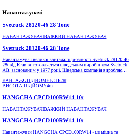
Навантажувачі
Svetruck 28120-46 28 Tone
НАВАНТАЖУВАЧІ
ВАЖКИЙ НАВАНТАЖУВАЧ
Svetruck 28120-46 28 Tone
Навантажувач великої вантажопідйомності Svetruck 28120-46
28t від Kran виготовляється шведським виробником Svetruck
AB, заснованим у 1977 році. Шведська компанія виробляє
навантажувачі середнього та великого класу для широкого
ВАНТАЖОПІДЙОМНІСТЬ
28t
спектра застосувань. Навантажувачі Svetruck для важких робіт
ВИСОТА ПІДЙОМУ
4m
використовуються в багатьох промислових секторах, зокрема
в лісовій і деревообробній галузі, у роботах зі штабелювання
HANGCHA CPCD100RW14 10t
контейнерів у портах, на залізничних терміналах та в багатьох
інших сферах. Найбільший важкий навантажувач Svetruck
важить 90 тонн, здатний одночасно піднімати 53 контейнери з
НАВАНТАЖУВАЧІ
ВАЖКИЙ НАВАНТАЖУВАЧ
максимальною масою 55 тонн і штабелювати до 5 контейнерів
по висоті. Більше характеристик навантажувача Svetruck:
HANGCHA CPCD100RW14 10t
Виробник: Svetruck AB Модель: 28120-46 Тип двигуна: Diesel
Вантажопідйомність: 28t Двигун: Volvo Penta diesel Трансмісія:
Навантажувач HANGCHA CPCD100RW14 - це міцна та