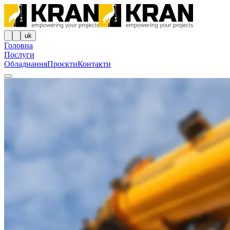
uk
Головна
Послуги
Обладнання
Проєкти
Контакти