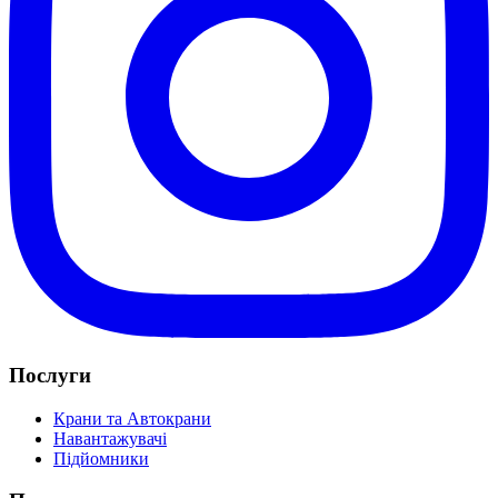
Послуги
Крани та Автокрани
Навантажувачі
Підйомники