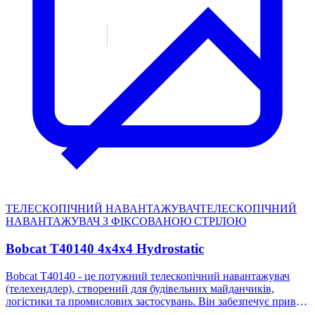
його ідеальним для підйому, переміщення та розміщення
важких вантажів на висотах, недоступних для стандартного
навантажувача. Завдяки гідравлічній стрілі його можна
використовувати як кран, що робить цю техніку
багатофункціональною. Інші навісні пристрої, такі як кошик
для людей, ківш для матеріалів або бетонний бункер, - лише
кілька з багатьох аксесуарів, які можна приєднати. Отже,
незалежно від галузі чи необхідної операції, телескопічний
навантажувач є чудовим вибором для будь-якого бізнесу.
ТЕЛЕСКОПІЧНИЙ НАВАНТАЖУВАЧ
ТЕЛЕСКОПІЧНИЙ
НАВАНТАЖУВАЧ З ФІКСОВАНОЮ СТРІЛОЮ
Bobcat T40140 4x4x4 Hydrostatic
Bobcat T40140 - це потужний телескопічний навантажувач
(телехендлер), створений для будівельних майданчиків,
логістики та промислових застосувань. Він забезпечує привід
4×4 (і керування 4 колесами), гідростатичну трансмісію та