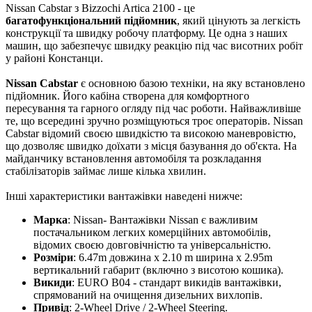
Nissan Cabstar з Bizzochi Artica 2100 - це
багатофункціональний підйомник
, який цінують за легкість
конструкції та швидку робочу платформу. Це одна з наших
машин, що забезпечує швидку реакцію під час висотних робіт
у районі Констанци.
Nissan Cabstar
є основною базою техніки, на яку встановлено
підйомник. Його кабіна створена для комфортного
пересування та гарного огляду під час роботи. Найважливіше
те, що всередині зручно розміщуються троє операторів. Nissan
Cabstar відомий своєю швидкістю та високою маневровістю,
що дозволяє швидко доїхати з місця базування до об'єкта. На
майданчику встановлення автомобіля та розкладання
стабілізаторів займає лише кілька хвилин.
Інші характеристики вантажівки наведені нижче:
Марка
: Nissan- Вантажівки Nissan є важливим
постачальником легких комерційних автомобілів,
відомих своєю довговічністю та універсальністю.
Розміри
: 6.47m довжина x 2.10 m ширина x 2.95m
вертикальний габарит (включно з висотою кошика).
Викиди
: EURO B04 - стандарт викидів вантажівки,
спрямований на очищення дизельних вихлопів.
Привід
: 2-Wheel Drive / 2-Wheel Steering.