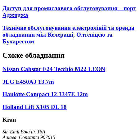
Доступ для промислового обслуговування – порт
Аджиджа
Технічне обслуговування електроліній та оренда
обладнання між Келераші, Олтеніцею та
Бухарестом
Схоже обладнання
Nissan Cabstar F24 Tecchio M22 LEON
JLG E450AJ 13.7m
Haulotte Compact 12 3347E 12m
Holland Lift X105 DL 18
Kran
Str. Emil Bota nr. 16A
Agigea, Constanța 907015