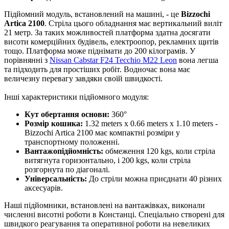
Підйомний модуль, встановлений на машині, - це
Bizzochi
Artica 2100
. Стріла цього обладнання має вертикальний виліт
21 метр. За таких можливостей платформа здатна досягати
висоти комерційних будівель, електроопор, рекламних щитів
тощо. Платформа може піднімати до 200 кілограмів. У
порівнянні з
Nissan Cabstar F24 Tecchio M22 Leon
вона легша
та підходить для простіших робіт. Водночас вона має
величезну перевагу завдяки своїй швидкості.
Інші характеристики підйомного модуля:
Кут обертання основи:
360°
Розмір кошика:
1.32 meters x 0.66 meters x 1.10 meters -
Bizzochi Artica 2100 має компактні розміри у
транспортному положенні.
Вантажопідйомність:
обмеження 120 kgs, коли стріла
витягнута горизонтально, і 200 kgs, коли стріла
розгорнута по діагоналі.
Універсальність:
До стріли можна приєднати 40 різних
аксесуарів.
Наші підйомники, встановлені на вантажівках, виконали
численні висотні роботи в Констанці. Спеціально створені для
швидкого реагування та оперативної роботи на невеликих