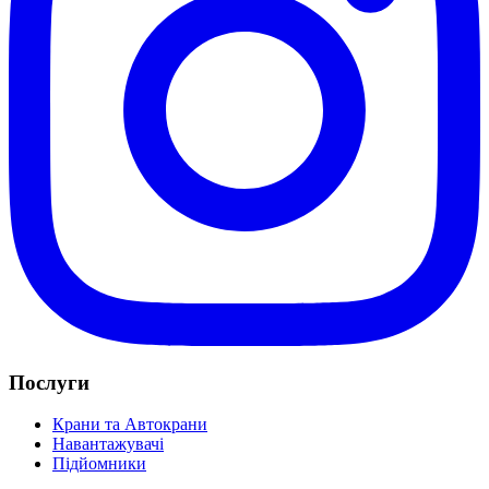
Послуги
Крани та Автокрани
Навантажувачі
Підйомники