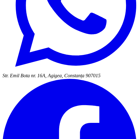
Str. Emil Bota nr. 16A, Agigea, Constanța 907015