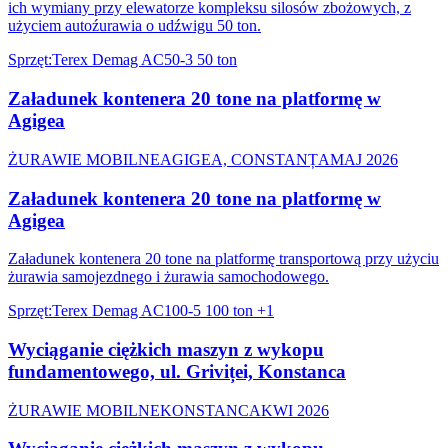
ich wymiany przy elewatorze kompleksu silosów zbożowych, z
użyciem autoźurawia o udźwigu 50 ton.
Sprzęt
:
Terex Demag AC50-3 50 ton
Załadunek kontenera 20 tone na platformę w
Agigea
ŻURAWIE MOBILNE
AGIGEA, CONSTANȚA
MAJ 2026
Załadunek kontenera 20 tone na platformę w
Agigea
Załadunek kontenera 20 tone na platformę transportową przy użyciu
żurawia samojezdnego i żurawia samochodowego.
Sprzęt
:
Terex Demag AC100-5 100 ton
+1
Wyciąganie ciężkich maszyn z wykopu
fundamentowego, ul. Griviței, Konstanca
ŻURAWIE MOBILNE
KONSTANCA
KWI 2026