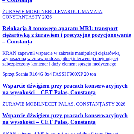
ŻURAWIE MOBILNE
BULEVARDUL MAMAIA,
CONSTANȚA
STY 2026
Relokacja 8-tonowego aparatu MRI: transport
ciężarówką z żurawiem i precyzyjne pozycjonowanie
– Constanța
KRAN zapewnił wsparcie w zakresie manipulacji ciężarówką
wyposażoną w żuraw podczas pilnej interwencji obejmującej
zabezpieczony kontener i duży element sprzętu medycznego.
Sprzęt
:
Scania R164G 8x4 FASSI F900XP 20 ton
Wsparcie dźwigiem przy pracach konserwacyjnych
na wysokości – CET Palas, Constanța
ŻURAWIE MOBILNE
CET PALAS, CONSTANȚA
STY 2026
Wsparcie dźwigiem przy pracach konserwacyjnych
na wysokości – CET Palas, Constanța
KRAN skierował 100-tonowy żuraw mobilny (Terex Demag