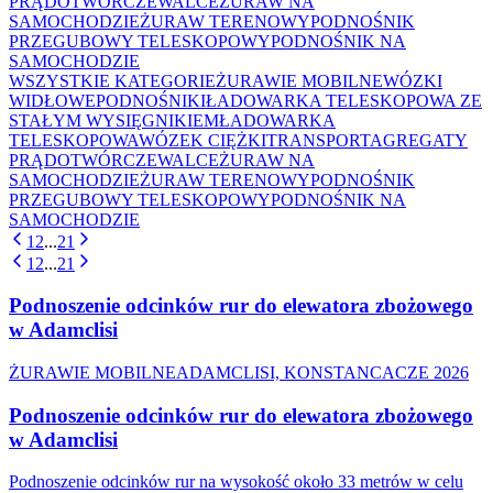
PRĄDOTWÓRCZE
WALCE
ŻURAW NA
SAMOCHODZIE
ŻURAW TERENOWY
PODNOŚNIK
PRZEGUBOWY TELESKOPOWY
PODNOŚNIK NA
SAMOCHODZIE
WSZYSTKIE KATEGORIE
ŻURAWIE MOBILNE
WÓZKI
WIDŁOWE
PODNOŚNIKI
ŁADOWARKA TELESKOPOWA ZE
STAŁYM WYSIĘGNIKIEM
ŁADOWARKA
TELESKOPOWA
WÓZEK CIĘŻKI
TRANSPORT
AGREGATY
PRĄDOTWÓRCZE
WALCE
ŻURAW NA
SAMOCHODZIE
ŻURAW TERENOWY
PODNOŚNIK
PRZEGUBOWY TELESKOPOWY
PODNOŚNIK NA
SAMOCHODZIE
1
2
...
21
1
2
...
21
Podnoszenie odcinków rur do elewatora zbożowego
w Adamclisi
ŻURAWIE MOBILNE
ADAMCLISI, KONSTANCA
CZE 2026
Podnoszenie odcinków rur do elewatora zbożowego
w Adamclisi
Podnoszenie odcinków rur na wysokość około 33 metrów w celu