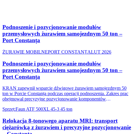
Podnoszenie i pozycjonowanie modułów
przemysłowych żurawiem samojezdnym 50 ton –
Port Constanța
ŻURAWIE MOBILNE
PORT CONSTANȚA
LUT 2026
Podnoszenie i pozycjonowanie modułów
przemysłowych żurawiem samojezdnym 50 ton –
Port Constanța
KRAN zapewnił wsparcie dźwigowe żurawiem samojezdnym 50
ton w Porcie Constanța podczas operacji podnoszenia. Zakres prac
obejmował precyzyjne pozycjonowanie komponentów
przemysłowych w ograniczonych strefach portowych.
Sprzęt
:
Faun ATF 500XL 45-3 45 ton
Relokacja 8-tonowego aparatu MRI: transport
ciężarówką z żurawiem i precyzyjne pozycjonowanie
– Constanța