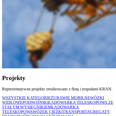
Projekty
Reprezentatywne projekty zrealizowane z flotą i zespołami KRAN.
WSZYSTKIE KATEGORIE
ŻURAWIE MOBILNE
WÓZKI
WIDŁOWE
PODNOŚNIKI
ŁADOWARKA TELESKOPOWA ZE
STAŁYM WYSIĘGNIKIEM
ŁADOWARKA
TELESKOPOWA
WÓZEK CIĘŻKI
TRANSPORT
AGREGATY