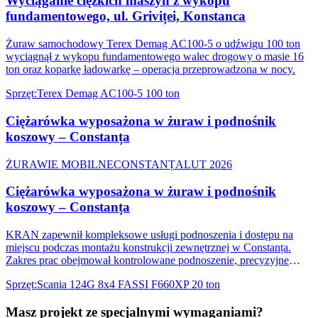
Wyciąganie ciężkich maszyn z wykopu
fundamentowego, ul. Griviței, Konstanca
Żuraw samochodowy Terex Demag AC100-5 o udźwigu 100 ton
wyciągnął z wykopu fundamentowego walec drogowy o masie 16
ton oraz koparkę ładowarkę – operacja przeprowadzona w nocy.
Sprzęt
:
Terex Demag AC100-5 100 ton
Ciężarówka wyposażona w żuraw i podnośnik
koszowy – Constanța
ŻURAWIE MOBILNE
CONSTANȚA
LUT 2026
Ciężarówka wyposażona w żuraw i podnośnik
koszowy – Constanța
KRAN zapewnił kompleksowe usługi podnoszenia i dostępu na
miejscu podczas montażu konstrukcji zewnętrznej w Constanța.
Zakres prac obejmował kontrolowane podnoszenie, precyzyjne
pozycjonowanie i montaż metalowych elementów na poziomie
Sprzęt
:
Scania 124G 8x4 FASSI F660XP 20 ton
elewacji, przy jednoczesnym zapewnieniu bezpiecznego dostępu dla
personelu pracującego na wysokości.
Masz projekt ze specjalnymi wymaganiami?