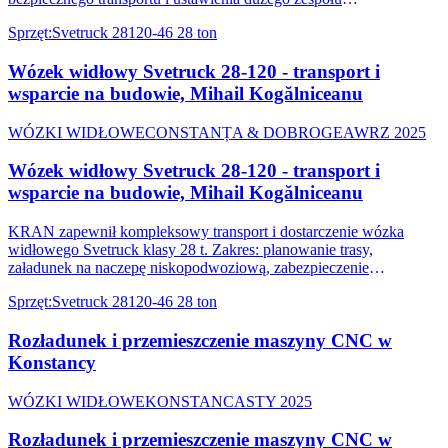
mechanicznego w zakładzie przemysłowym w Mihail
Sprzęt
:
Svetruck 28120-46 28 ton
Kogălniceanu, Constanța.
Wózek widłowy Svetruck 28-120 - transport i
wsparcie na budowie, Mihail Kogălniceanu
WÓZKI WIDŁOWE
CONSTANȚA & DOBROGEA
WRZ 2025
Wózek widłowy Svetruck 28-120 - transport i
wsparcie na budowie, Mihail Kogălniceanu
KRAN zapewnił kompleksowy transport i dostarczenie wózka
widłowego Svetruck klasy 28 t. Zakres: planowanie trasy,
załadunek na naczepę niskopodwoziową, zabezpieczenie
łańcuchami, rozładunek na miejscu i wsparcie operatora.
Sprzęt
:
Svetruck 28120-46 28 ton
Rozładunek i przemieszczenie maszyny CNC w
Konstancy
WÓZKI WIDŁOWE
KONSTANCA
STY 2025
Rozładunek i przemieszczenie maszyny CNC w