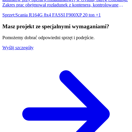
Zakres prac obejmował rozładunek z kontenera, kontrolowane
podnoszenie, transport wewnętrzny i precyzyjne ustawienie
Sprzęt
:
Scania R164G 8x4 FASSI F900XP 20 ton
+1
zapakowanych maszyn przemysłowych.
Masz projekt ze specjalnymi wymaganiami?
Pomożemy dobrać odpowiedni sprzęt i podejście.
Wyślij szczegóły