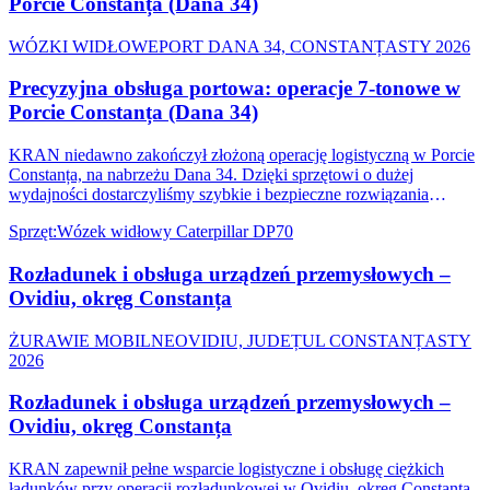
Porcie Constanța (Dana 34)
WÓZKI WIDŁOWE
PORT DANA 34, CONSTANȚA
STY 2026
Precyzyjna obsługa portowa: operacje 7-tonowe w
Porcie Constanța (Dana 34)
KRAN niedawno zakończył złożoną operację logistyczną w Porcie
Constanța, na nabrzeżu Dana 34. Dzięki sprzętowi o dużej
wydajności dostarczyliśmy szybkie i bezpieczne rozwiązania
przeładunkowe.
Sprzęt
:
Wózek widłowy Caterpillar DP70
Rozładunek i obsługa urządzeń przemysłowych –
Ovidiu, okręg Constanța
ŻURAWIE MOBILNE
OVIDIU, JUDEȚUL CONSTANȚA
STY
2026
Rozładunek i obsługa urządzeń przemysłowych –
Ovidiu, okręg Constanța
KRAN zapewnił pełne wsparcie logistyczne i obsługę ciężkich
ładunków przy operacji rozładunkowej w Ovidiu, okręg Constanța.