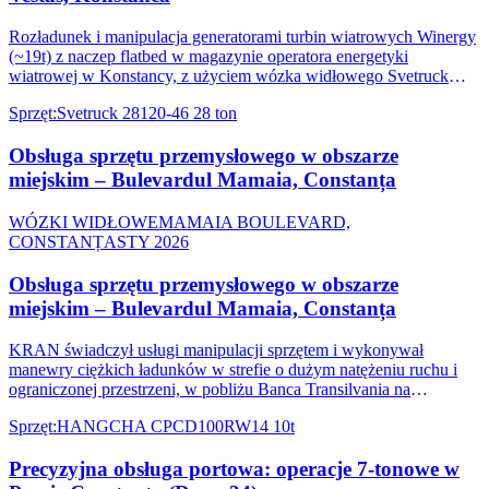
Rozładunek i manipulacja generatorami turbin wiatrowych Winergy
(~19t) z naczep flatbed w magazynie operatora energetyki
wiatrowej w Konstancy, z użyciem wózka widłowego Svetruck
28120-46.
Sprzęt
:
Svetruck 28120-46 28 ton
Obsługa sprzętu przemysłowego w obszarze
miejskim – Bulevardul Mamaia, Constanța
WÓZKI WIDŁOWE
MAMAIA BOULEVARD,
CONSTANȚA
STY 2026
Obsługa sprzętu przemysłowego w obszarze
miejskim – Bulevardul Mamaia, Constanța
KRAN świadczył usługi manipulacji sprzętem i wykonywał
manewry ciężkich ładunków w strefie o dużym natężeniu ruchu i
ograniczonej przestrzeni, w pobliżu Banca Transilvania na
Bulevardul Mamaia.
Sprzęt
:
HANGCHA CPCD100RW14 10t
Precyzyjna obsługa portowa: operacje 7-tonowe w