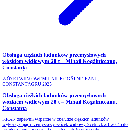
Obsługa ciężkich ładunków przemysłowych
wózkiem widłowym 28 t – Mihail Kogălniceanu,
Constanța
WÓZKI WIDŁOWE
MIHAIL KOGĂLNICEANU,
CONSTANȚA
GRU 2025
Obsługa ciężkich ładunków przemysłowych
wózkiem widłowym 28 t – Mihail Kogălniceanu,
Constanța
KRAN zapewnił wsparcie w obsłudze ciężkich ładunków,
wykorzystując przemysłowy wózek widłowy Svetruck 28120-46 do
bezpiecznego transportu i ustawienia dużego zespołu