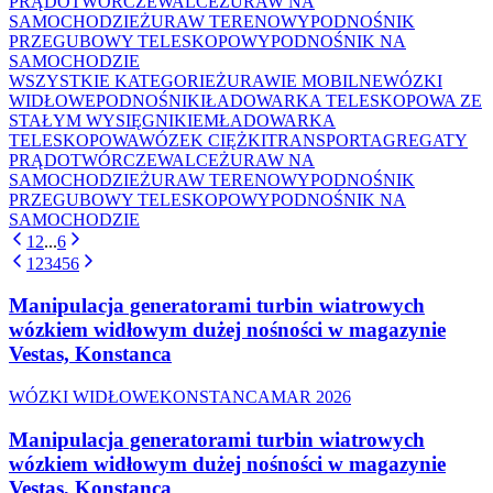
PRĄDOTWÓRCZE
WALCE
ŻURAW NA
SAMOCHODZIE
ŻURAW TERENOWY
PODNOŚNIK
PRZEGUBOWY TELESKOPOWY
PODNOŚNIK NA
SAMOCHODZIE
WSZYSTKIE KATEGORIE
ŻURAWIE MOBILNE
WÓZKI
WIDŁOWE
PODNOŚNIKI
ŁADOWARKA TELESKOPOWA ZE
STAŁYM WYSIĘGNIKIEM
ŁADOWARKA
TELESKOPOWA
WÓZEK CIĘŻKI
TRANSPORT
AGREGATY
PRĄDOTWÓRCZE
WALCE
ŻURAW NA
SAMOCHODZIE
ŻURAW TERENOWY
PODNOŚNIK
PRZEGUBOWY TELESKOPOWY
PODNOŚNIK NA
SAMOCHODZIE
1
2
...
6
1
2
3
4
5
6
Manipulacja generatorami turbin wiatrowych
wózkiem widłowym dużej nośności w magazynie
Vestas, Konstanca
WÓZKI WIDŁOWE
KONSTANCA
MAR 2026
Manipulacja generatorami turbin wiatrowych
wózkiem widłowym dużej nośności w magazynie
Vestas, Konstanca