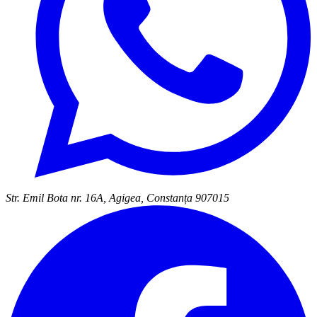
Str. Emil Bota nr. 16A, Agigea, Constanța 907015