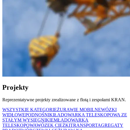
Projekty
Reprezentatywne projekty zrealizowane z flotą i zespołami KRAN.
WSZYSTKIE KATEGORIE
ŻURAWIE MOBILNE
WÓZKI
WIDŁOWE
PODNOŚNIKI
ŁADOWARKA TELESKOPOWA ZE
STAŁYM WYSIĘGNIKIEM
ŁADOWARKA
TELESKOPOWA
WÓZEK CIĘŻKI
TRANSPORT
AGREGATY