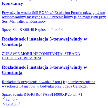
Konstancy
Przy użyciu wózka Still RX60-40 Explosion Proof o udźwigu 4 ton
rozładowaliśmy maszynę CNC i przenieśliśmy ją do magazynu przy
Șos. Mangaliei w Konstancy.
Sprzęt
:
Still RX60-40 Explosion Proof 4t
Rozładunek i instalacja 3-tonowej windy w
Constanța
ŻURAWIE MOBILNE
CONSTANȚA, STRADA
CELULOZEI
WRZ 2024
Rozładunek i instalacja 3-tonowej windy w
Constanța
Rozładunek urządzenia o wadze 3 ton i jego umieszczenie na
wysokości 14 metrów w budynku przy Strada Celulozei.
Sprzęt
:
Scania R164G 8x4 FASSI F900XP 20 ton
+1
1
2
...
6
1
2
3
4
5
6