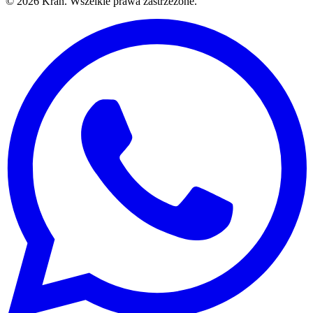
©
2026
Kran.
Wszelkie prawa zastrzeżone
.