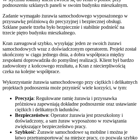
podnoszeniu szklanych paneli w swoim budynku mieszkalnym.
Zadanie wymagało żurawia samochodowego wyposażonego w
przyssawkę próżniową do precyzyjnej i bezpiecznej obsługi.
Szklane panele trzeba było bezpiecznie i stabilnie podnieść na
trzecie piętro budynku mieszkalnego.
Kran zareagował szybko, wysyłając jeden ze swoich żurawi
samochodowych wraz z doświadczonym operatorem. Projekt został
ukończony w ciągu jednego dnia, a dobra współpraca między
zespołami doprowadziła do pomyślnej realizacji. Klient był bardzo
zadowolony z końcowego rezultatu, a Kran z niecierpliwością
czeka na kolejne współprace.
Wykorzystanie żurawia samochodowego przy ciężkich i delikatnych
projektach podnoszenia może przynieść wiele korzyści, w tym:
Precyzja
: Regulowane ramię żurawia i przyssawka
próżniowa zapewniają dokładne podnoszenie oraz ustawianie
ciężkich i delikatnych ładunków.
Bezpieczeństwo
: Operator żurawia jest przeszkolony i
doświadczony, a sam żuraw wyposażono w rozwiązania
zwiększające bezpieczeństwo pracy.
Szybkość
: Żurawie samochodowe są mobilne i można je
łatwo przetransportować na miejsce pracy, co pozwala szybko