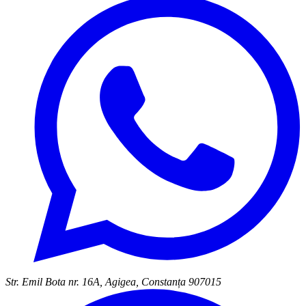
Str. Emil Bota nr. 16A, Agigea, Constanța 907015