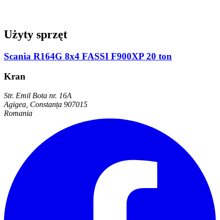
Użyty sprzęt
Scania R164G 8x4 FASSI F900XP 20 ton
Kran
Str. Emil Bota nr. 16A
Agigea, Constanța 907015
Romania