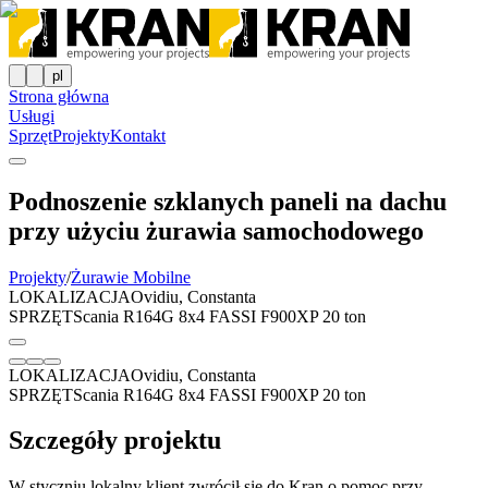
pl
Strona główna
Usługi
Sprzęt
Projekty
Kontakt
Podnoszenie szklanych paneli na dachu
przy użyciu żurawia samochodowego
Projekty
/
Żurawie Mobilne
LOKALIZACJA
Ovidiu, Constanta
SPRZĘT
Scania R164G 8x4 FASSI F900XP 20 ton
LOKALIZACJA
Ovidiu, Constanta
SPRZĘT
Scania R164G 8x4 FASSI F900XP 20 ton
Szczegóły projektu
W styczniu lokalny klient zwrócił się do Kran o pomoc przy