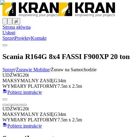
pl
Strona główna
Usługi
Sprzęt
Projekty
Kontakt
Scania R164G 8x4 FASSI F900XP 20 ton
Sprzęt
/
Żurawie Mobilne
/
Żuraw na Samochodzie
UDŹWIG
20t
MAKSYMALNY ZASIĘG
34m
WYMIARY PLATFORMY
7.5m x 2.5m
Pobierz instrukcję
UDŹWIG
20t
MAKSYMALNY ZASIĘG
34m
WYMIARY PLATFORMY
7.5m x 2.5m
Pobierz instrukcję