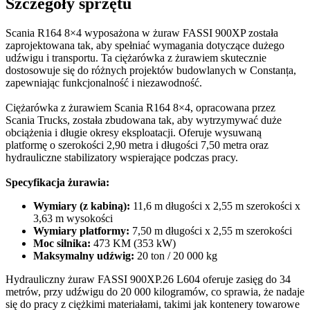
Szczegóły sprzętu
Scania R164 8×4 wyposażona w żuraw FASSI 900XP została
zaprojektowana tak, aby spełniać wymagania dotyczące dużego
udźwigu i transportu. Ta ciężarówka z żurawiem skutecznie
dostosowuje się do różnych projektów budowlanych w Constanța,
zapewniając funkcjonalność i niezawodność.
Ciężarówka z żurawiem Scania R164 8×4, opracowana przez
Scania Trucks, została zbudowana tak, aby wytrzymywać duże
obciążenia i długie okresy eksploatacji. Oferuje wysuwaną
platformę o szerokości 2,90 metra i długości 7,50 metra oraz
hydrauliczne stabilizatory wspierające podczas pracy.
Specyfikacja żurawia:
Wymiary (z kabiną):
11,6 m długości x 2,55 m szerokości x
3,63 m wysokości
Wymiary platformy:
7,50 m długości x 2,55 m szerokości
Moc silnika:
473 KM (353 kW)
Maksymalny udźwig:
20 ton / 20 000 kg
Hydrauliczny żuraw FASSI 900XP.26 L604 oferuje zasięg do 34
metrów, przy udźwigu do 20 000 kilogramów, co sprawia, że nadaje
się do pracy z ciężkimi materiałami, takimi jak kontenery towarowe