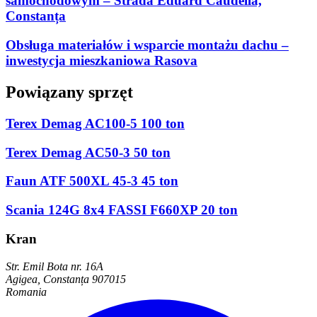
samochodowym – Strada Eduard Caudella,
Constanța
Obsługa materiałów i wsparcie montażu dachu –
inwestycja mieszkaniowa Rasova
Powiązany sprzęt
Terex Demag AC100-5 100 ton
Terex Demag AC50-3 50 ton
Faun ATF 500XL 45-3 45 ton
Scania 124G 8x4 FASSI F660XP 20 ton
Kran
Str. Emil Bota nr. 16A
Agigea, Constanța 907015
Romania