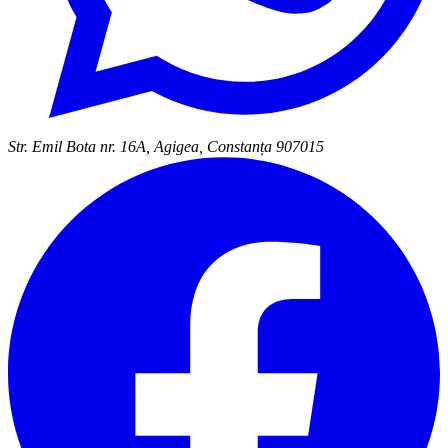
Str. Emil Bota nr. 16A, Agigea, Constanța 907015