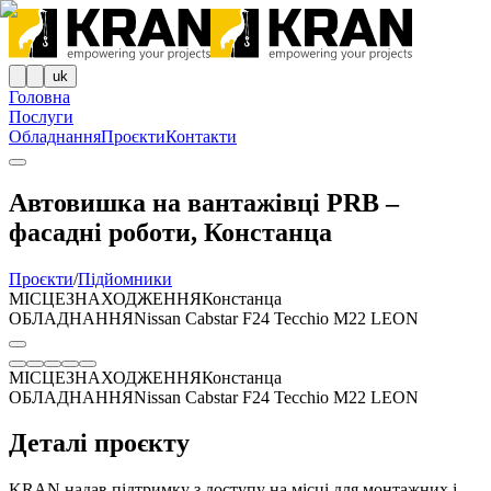
uk
Головна
Послуги
Обладнання
Проєкти
Контакти
Автовишка на вантажівці PRB –
фасадні роботи, Констанца
Проєкти
/
Підйомники
МІСЦЕЗНАХОДЖЕННЯ
Констанца
ОБЛАДНАННЯ
Nissan Cabstar F24 Tecchio M22 LEON
МІСЦЕЗНАХОДЖЕННЯ
Констанца
ОБЛАДНАННЯ
Nissan Cabstar F24 Tecchio M22 LEON
Деталі проєкту
KRAN надав підтримку з доступу на місці для монтажних і