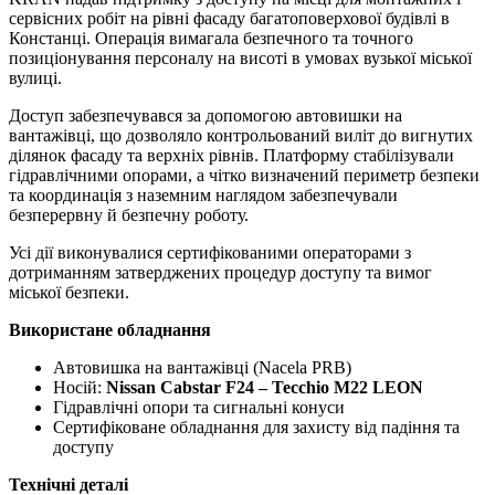
сервісних робіт на рівні фасаду багатоповерхової будівлі в
Констанці. Операція вимагала безпечного та точного
позиціонування персоналу на висоті в умовах вузької міської
вулиці.
Доступ забезпечувався за допомогою автовишки на
вантажівці, що дозволяло контрольований виліт до вигнутих
ділянок фасаду та верхніх рівнів. Платформу стабілізували
гідравлічними опорами, а чітко визначений периметр безпеки
та координація з наземним наглядом забезпечували
безперервну й безпечну роботу.
Усі дії виконувалися сертифікованими операторами з
дотриманням затверджених процедур доступу та вимог
міської безпеки.
Використане обладнання
Автовишка на вантажівці (Nacela PRB)
Носій:
Nissan Cabstar F24 – Tecchio M22 LEON
Гідравлічні опори та сигнальні конуси
Сертифіковане обладнання для захисту від падіння та
доступу
Технічні деталі