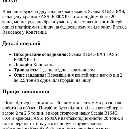
Вступ
Використовуючи одну з наших вантажівок Scania R164G 8X4,
оснащену краном FASSI F900XP вантажопідйомністю 20
тонн, ми нещодавно брали участь у переміщенні контейнерів з
однієї платформи на іншу на будівельному майданчику Energia
Residence у Констанці.
Деталі операції
Використане обладнання:
Scania R164G 8X4 FASSI
F900XP 20 т
Локація:
Констанца
Тривалість:
1 день, згідно з кошторисом
Опис завдання:
Переміщення контейнерів вагою від 2
до 2,5 тонн з однієї платформи на іншу.
Процес виконання
Після підтвердження деталей і вимог клієнтом ми розпочали
роботи на об’єкті. Потрібно було підняти кілька контейнерів
вагою 2 та 2,5 тонни, використовуючи нашу Scania R164G
8X4 із краном FASSI F900XP вантажопідйомністю 20 тонн, а
потім перемістити їх у місце поруч із будівельним
майданчиком Energia Residence. Уся операція вимагала