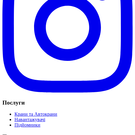
Послуги
Крани та Автокрани
Навантажувачі
Підйомники