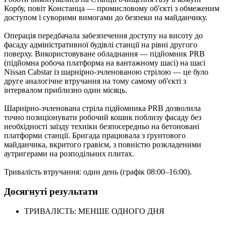
Корбу, повіт Констанца — промисловому об'єкті з обмеженим
доступом і суворими вимогами до безпеки на майданчику.
Операція передбачала забезпечення доступу на висоту до
фасаду адміністративної будівлі станції на рівні другого
поверху. Використовуване обладнання — підйомник PRB
(підйомна робоча платформа на вантажному шасі) на шасі
Nissan Cabstar із шарнірно-зчленованою стрілою — це було
друге аналогічне втручання на тому самому об'єкті з
інтервалом приблизно один місяць.
Шарнірно-зчленована стріла підйомника PRB дозволила
точно позиціонувати робочий кошик поблизу фасаду без
необхідності заїзду техніки безпосередньо на бетоновані
платформи станції. Бригада працювала з ґрунтового
майданчика, вкритого гравієм, з повністю розкладеними
аутригерами на розподільних плитах.
Тривалість втручання: один день (графік 08:00–16:00).
Досягнуті результати
ТРИВАЛІСТЬ: МЕНШЕ ОДНОГО ДНЯ