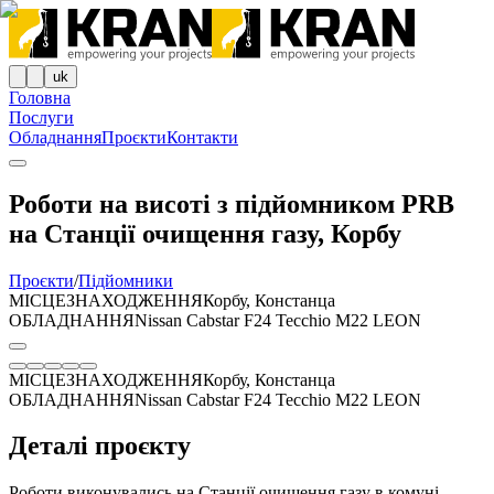
uk
Головна
Послуги
Обладнання
Проєкти
Контакти
Роботи на висоті з підйомником PRB
на Станції очищення газу, Корбу
Проєкти
/
Підйомники
МІСЦЕЗНАХОДЖЕННЯ
Корбу, Констанца
ОБЛАДНАННЯ
Nissan Cabstar F24 Tecchio M22 LEON
МІСЦЕЗНАХОДЖЕННЯ
Корбу, Констанца
ОБЛАДНАННЯ
Nissan Cabstar F24 Tecchio M22 LEON
Деталі проєкту
Роботи виконувались на Станції очищення газу в комуні