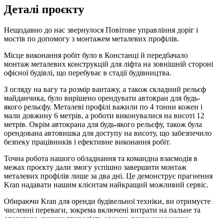
Деталі проєкту
Нещодавно до нас звернулося Повітове управління доріг і
мостів по допомогу з монтажем металевих профілів.
Місце виконання робіт було в Констанці й передбачало
монтаж металевих конструкцій для ліфта на зовнішній стороні
офісної будівлі, що перебуває в стадії будівництва.
З огляду на вагу та розмір вантажу, а також складний рельєф
майданчика, було вирішено орендувати автокран для будь-
якого рельєфу. Металеві профілі важили по 4 тонни кожен і
мали довжину 6 метрів, а роботи виконувалися на висоті 12
метрів. Окрім автокрана для будь-якого рельєфу, також була
орендована автовишка для доступу на висоту, що забезпечило
безпеку працівників і ефективне виконання робіт.
Точна робота нашого обладнання та командна взаємодія в
межах проєкту дали змогу успішно завершити монтаж
металевих профілів лише за два дні. Це демонструє прагнення
Kran надавати нашим клієнтам найкращий можливий сервіс.
Обираючи Kran для оренди будівельної техніки, ви отримуєте
численні переваги, зокрема включені витрати на пальне та