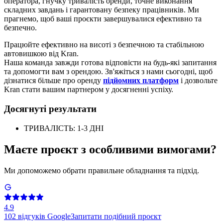
оператора, гнучку тривалість оренди, точне виконання
складних завдань і гарантовану безпеку працівників. Ми
прагнемо, щоб ваші проєкти завершувалися ефективно та
безпечно.
Працюйте ефективно на висоті з безпечною та стабільною
автовишкою від Kran.
Наша команда завжди готова відповісти на будь-які запитання
та допомогти вам з орендою. Зв'яжіться з нами сьогодні, щоб
дізнатися більше про оренду
підйомних платформ
і дозвольте
Kran стати вашим партнером у досягненні успіху.
Досягнуті результати
ТРИВАЛІСТЬ: 1-3 ДНІ
Маєте проєкт з особливими вимогами?
Ми допоможемо обрати правильне обладнання та підхід.
4.9
102
відгуків Google
Запитати подібний проєкт