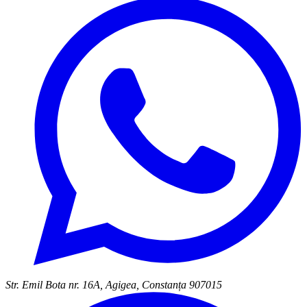
Str. Emil Bota nr. 16A, Agigea, Constanța 907015