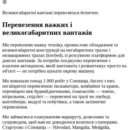
Великогабаритні вантажі перевозяться безпечно
Перевезення важких і
великогабаритних вантажів
Ми перевозимо важку техніку, промислове обладнання та
великогабаритні конструкції на негабаритних тралах і
низькорамних тралах (lowbed), із розсувною платформою для
довгих вантажів. За потреби поєднуємо перевезення з
власним автокраном, який вантажить і розвантажує просто на
об'єкті — не потрібно шукати окрему машину.
Ми виконали понад 1 000 робіт у Constanța, багато з них
негабаритні перевезення: екскаватори, комбайни та крани,
переміщені між будмайданчиками, плавзасоби — човни,
вітрильник, спід-бот — перевезені на тралі чи лоубеді,
контейнери, модулі та побутівки, а також залізничні
перевезення.
Ми займаємося плануванням маршруту, дозволами та
супроводом, щоб вам не доводилося возитися з паперами.
Стартуємо з Constanța — Năvodari, Mangalia, Medgidia,