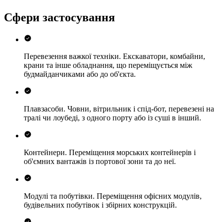
Сфери застосування
Перевезення важкої техніки.
Екскаватори, комбайни,
крани та інше обладнання, що переміщується між
будмайданчиками або до об'єкта.
Плавзасоби.
Човни, вітрильник і спід-бот, перевезені на
тралі чи лоубеді, з одного порту або із суші в інший.
Контейнери.
Переміщення морських контейнерів і
об'ємних вантажів із портової зони та до неї.
Модулі та побутівки.
Переміщення офісних модулів,
будівельних побутівок і збірних конструкцій.