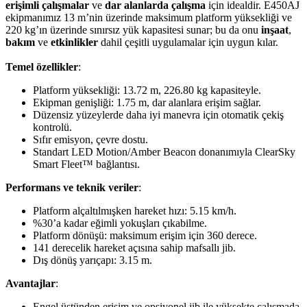
erişimli çalışmalar
ve
dar alanlarda çalışma
için idealdir. E450AJ
ekipmanımız 13 m’nin üzerinde maksimum platform yüksekliği ve
220 kg’ın üzerinde sınırsız yük kapasitesi sunar; bu da onu
inşaat
,
bakım
ve
etkinlikler
dahil çeşitli uygulamalar için uygun kılar.
Temel özellikler
:
Platform yüksekliği: 13.72 m, 226.80 kg kapasiteyle.
Ekipman genişliği: 1.75 m, dar alanlara erişim sağlar.
Düzensiz yüzeylerde daha iyi manevra için otomatik çekiş
kontrolü.
Sıfır emisyon, çevre dostu.
Standart LED Motion/Amber Beacon donanımıyla ClearSky
Smart Fleet™ bağlantısı.
Performans ve teknik veriler
:
Platform alçaltılmışken hareket hızı: 5.15 km/h.
%30’a kadar eğimli yokuşları çıkabilme.
Platform dönüşü: maksimum erişim için 360 derece.
141 derecelik hareket açısına sahip mafsallı jib.
Dış dönüş yarıçapı: 3.15 m.
Avantajlar
:
Engel üstünden erişim ve opsiyonel jib ile yüksekte çalışmada