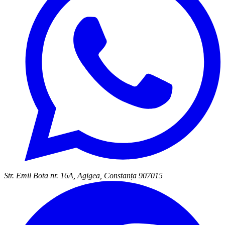
Str. Emil Bota nr. 16A, Agigea, Constanța 907015