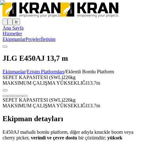
tr
Ana Sayfa
Hizmetler
Ekipmanlar
Projeler
İletişim
JLG E450AJ 13,7 m
Ekipmanlar
/
Erişim Platformları
/
Eklemli Bomlu Platform
SEPET KAPASITESI (SWL)
226kg
MAKSIMUM ÇALIŞMA YÜKSEKLIĞI
13.7m
SEPET KAPASITESI (SWL)
226kg
MAKSIMUM ÇALIŞMA YÜKSEKLIĞI
13.7m
Ekipman detayları
E450AJ mafsallı bomlu platform, diğer adıyla knuckle boom veya
cherry picker,
verimli ve çevre dostu
bir çözümdür;
yüksek