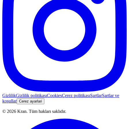
Gizlilik
Gizlilik politikası
Cookies
Çerez politikası
Şartlar
Şartlar ve
koşullar
Cerez ayarlari
©
2026
Kran.
Tüm hakları saklıdır
.