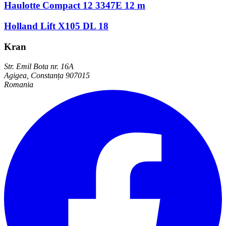
Haulotte Compact 12 3347E 12 m
Holland Lift X105 DL 18
Kran
Str. Emil Bota nr. 16A
Agigea, Constanța 907015
Romania