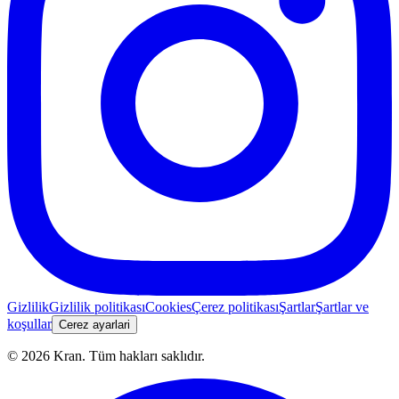
Gizlilik
Gizlilik politikası
Cookies
Çerez politikası
Şartlar
Şartlar ve
koşullar
Cerez ayarlari
©
2026
Kran.
Tüm hakları saklıdır
.