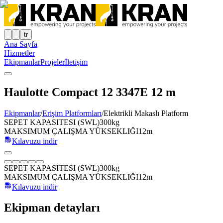
tr
Ana Sayfa
Hizmetler
Ekipmanlar
Projeler
İletişim
Haulotte Compact 12 3347E 12 m
Ekipmanlar
/
Erişim Platformları
/
Elektrikli Makaslı Platform
SEPET KAPASITESI (SWL)
300kg
MAKSIMUM ÇALIŞMA YÜKSEKLIĞI
12m
Kılavuzu indir
SEPET KAPASITESI (SWL)
300kg
MAKSIMUM ÇALIŞMA YÜKSEKLIĞI
12m
Kılavuzu indir
Ekipman detayları