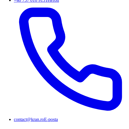
+40 757 016 913
Telefon
contact@kran.ro
E-posta