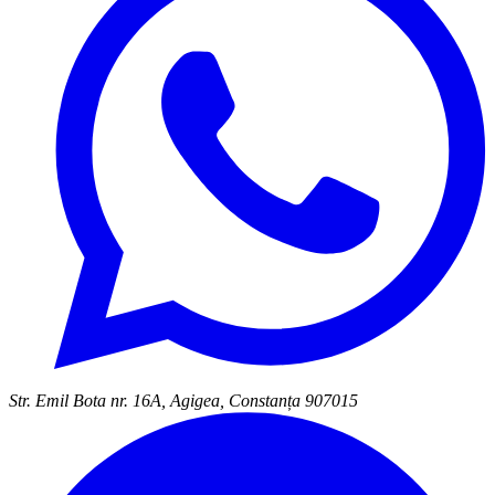
Str. Emil Bota nr. 16A, Agigea, Constanța 907015