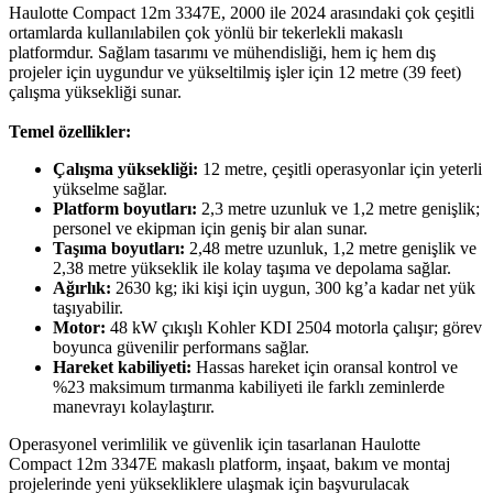
Haulotte Compact 12m 3347E, 2000 ile 2024 arasındaki çok çeşitli
ortamlarda kullanılabilen çok yönlü bir tekerlekli makaslı
platformdur. Sağlam tasarımı ve mühendisliği, hem iç hem dış
projeler için uygundur ve yükseltilmiş işler için 12 metre (39 feet)
çalışma yüksekliği sunar.
Temel özellikler:
Çalışma yüksekliği:
12 metre, çeşitli operasyonlar için yeterli
yükselme sağlar.
Platform boyutları:
2,3 metre uzunluk ve 1,2 metre genişlik;
personel ve ekipman için geniş bir alan sunar.
Taşıma boyutları:
2,48 metre uzunluk, 1,2 metre genişlik ve
2,38 metre yükseklik ile kolay taşıma ve depolama sağlar.
Ağırlık:
2630 kg; iki kişi için uygun, 300 kg’a kadar net yük
taşıyabilir.
Motor:
48 kW çıkışlı Kohler KDI 2504 motorla çalışır; görev
boyunca güvenilir performans sağlar.
Hareket kabiliyeti:
Hassas hareket için oransal kontrol ve
%23 maksimum tırmanma kabiliyeti ile farklı zeminlerde
manevrayı kolaylaştırır.
Operasyonel verimlilik ve güvenlik için tasarlanan Haulotte
Compact 12m 3347E makaslı platform, inşaat, bakım ve montaj
projelerinde yeni yüksekliklere ulaşmak için başvurulacak