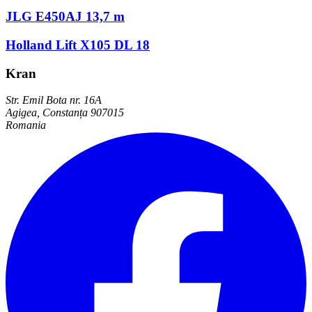
JLG E450AJ 13,7 m
Holland Lift X105 DL 18
Kran
Str. Emil Bota nr. 16A
Agigea, Constanța 907015
Romania