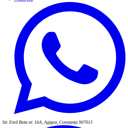
Str. Emil Bota nr. 16A, Agigea, Constanța 907015