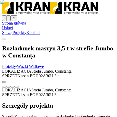
pl
Strona główna
Usługi
Sprzęt
Projekty
Kontakt
Rozładunek maszyn 3,5 t w strefie Jumbo
w Constanța
Projekty
/
Wózki Widłowe
LOKALIZACJA
Strefa Jumbo, Constanța
SPRZĘT
Nissan EGH02A30U 3 t
LOKALIZACJA
Strefa Jumbo, Constanța
SPRZĘT
Nissan EGH02A30U 3 t
Szczegóły projektu
Zespół Kran został wynajęty do rozładunku i ustawienia agregatu