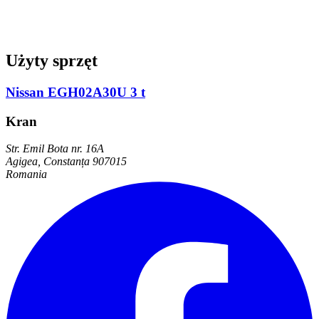
Użyty sprzęt
Nissan EGH02A30U 3 t
Kran
Str. Emil Bota nr. 16A
Agigea, Constanța 907015
Romania