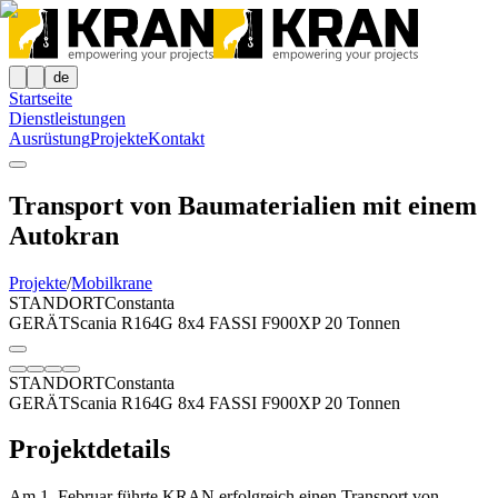
de
Startseite
Dienstleistungen
Ausrüstung
Projekte
Kontakt
Transport von Baumaterialien mit einem
Autokran
Projekte
/
Mobilkrane
STANDORT
Constanta
GERÄT
Scania R164G 8x4 FASSI F900XP 20 Tonnen
STANDORT
Constanta
GERÄT
Scania R164G 8x4 FASSI F900XP 20 Tonnen
Projektdetails
Am 1. Februar führte KRAN erfolgreich einen Transport von