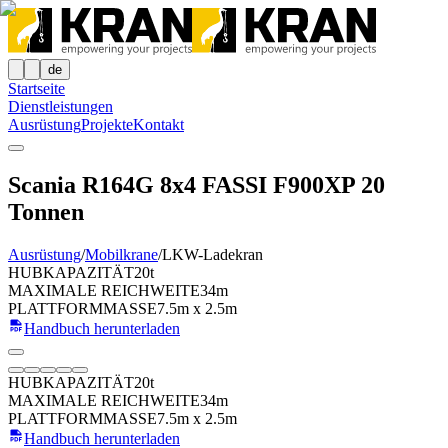
de
Startseite
Dienstleistungen
Ausrüstung
Projekte
Kontakt
Scania R164G 8x4 FASSI F900XP 20
Tonnen
Ausrüstung
/
Mobilkrane
/
LKW-Ladekran
HUBKAPAZITÄT
20t
MAXIMALE REICHWEITE
34m
PLATTFORMMASSE
7.5m x 2.5m
Handbuch herunterladen
HUBKAPAZITÄT
20t
MAXIMALE REICHWEITE
34m
PLATTFORMMASSE
7.5m x 2.5m
Handbuch herunterladen