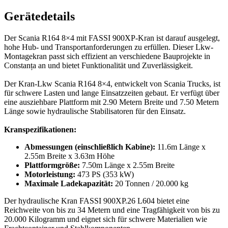
Gerätedetails
Der Scania R164 8×4 mit FASSI 900XP-Kran ist darauf ausgelegt,
hohe Hub- und Transportanforderungen zu erfüllen. Dieser Lkw-
Montagekran passt sich effizient an verschiedene Bauprojekte in
Constanța an und bietet Funktionalität und Zuverlässigkeit.
Der Kran-Lkw Scania R164 8×4, entwickelt von Scania Trucks, ist
für schwere Lasten und lange Einsatzzeiten gebaut. Er verfügt über
eine ausziehbare Plattform mit 2.90 Metern Breite und 7.50 Metern
Länge sowie hydraulische Stabilisatoren für den Einsatz.
Kranspezifikationen:
Abmessungen (einschließlich Kabine):
11.6m Länge x
2.55m Breite x 3.63m Höhe
Plattformgröße:
7.50m Länge x 2.55m Breite
Motorleistung:
473 PS (353 kW)
Maximale Ladekapazität:
20 Tonnen / 20.000 kg
Der hydraulische Kran FASSI 900XP.26 L604 bietet eine
Reichweite von bis zu 34 Metern und eine Tragfähigkeit von bis zu
20.000 Kilogramm und eignet sich für schwere Materialien wie