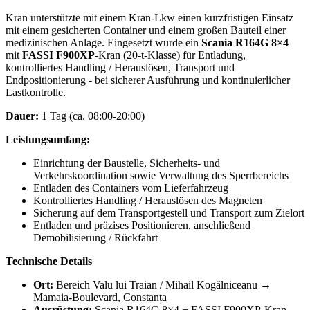
Kran unterstützte mit einem Kran-Lkw einen kurzfristigen Einsatz
mit einem gesicherten Container und einem großen Bauteil einer
medizinischen Anlage. Eingesetzt wurde ein
Scania R164G 8×4
mit
FASSI F900XP
-Kran (20-t-Klasse) für Entladung,
kontrolliertes Handling / Herauslösen, Transport und
Endpositionierung - bei sicherer Ausführung und kontinuierlicher
Lastkontrolle.
Dauer:
1 Tag (ca. 08:00-20:00)
Leistungsumfang:
Einrichtung der Baustelle, Sicherheits- und
Verkehrskoordination sowie Verwaltung des Sperrbereichs
Entladen des Containers vom Lieferfahrzeug
Kontrolliertes Handling / Herauslösen des Magneten
Sicherung auf dem Transportgestell und Transport zum Zielort
Entladen und präzises Positionieren, anschließend
Demobilisierung / Rückfahrt
Technische Details
Ort:
Bereich Valu lui Traian / Mihail Kogălniceanu →
Mamaia-Boulevard, Constanța
Ausrüstung:
Scania R164G 8×4 + FASSI F900XP-Kran