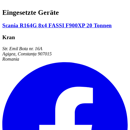
Eingesetzte Geräte
Scania R164G 8x4 FASSI F900XP 20 Tonnen
Kran
Str. Emil Bota nr. 16A
Agigea, Constanța 907015
Romania