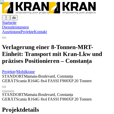
de
Startseite
Dienstleistungen
Ausrüstung
Projekte
Kontakt
Verlagerung einer 8-Tonnen-MRT-
Einheit: Transport mit Kran-Lkw und
präzises Positionieren – Constanța
Projekte
/
Mobilkrane
STANDORT
Mamaia-Boulevard, Constanța
GERÄT
Scania R164G 8x4 FASSI F900XP 20 Tonnen
STANDORT
Mamaia-Boulevard, Constanța
GERÄT
Scania R164G 8x4 FASSI F900XP 20 Tonnen
Projektdetails