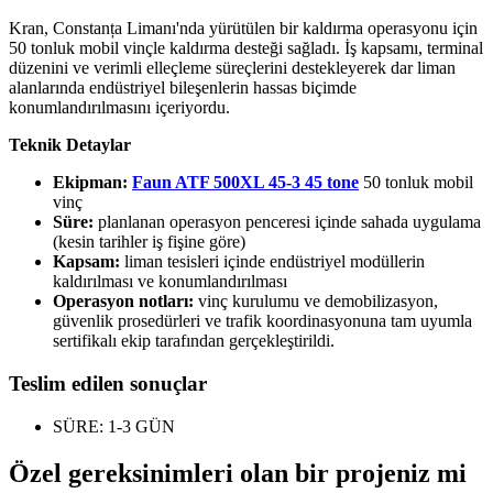
Kran, Constanța Limanı'nda yürütülen bir kaldırma operasyonu için
50 tonluk mobil vinçle kaldırma desteği sağladı. İş kapsamı, terminal
düzenini ve verimli elleçleme süreçlerini destekleyerek dar liman
alanlarında endüstriyel bileşenlerin hassas biçimde
konumlandırılmasını içeriyordu.
Teknik Detaylar
Ekipman:
Faun ATF 500XL 45-3 45 tone
50 tonluk mobil
vinç
Süre:
planlanan operasyon penceresi içinde sahada uygulama
(kesin tarihler iş fişine göre)
Kapsam:
liman tesisleri içinde endüstriyel modüllerin
kaldırılması ve konumlandırılması
Operasyon notları:
vinç kurulumu ve demobilizasyon,
güvenlik prosedürleri ve trafik koordinasyonuna tam uyumla
sertifikalı ekip tarafından gerçekleştirildi.
Teslim edilen sonuçlar
SÜRE: 1-3 GÜN
Özel gereksinimleri olan bir projeniz mi