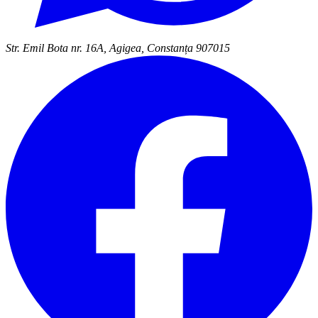
Str. Emil Bota nr. 16A, Agigea, Constanța 907015