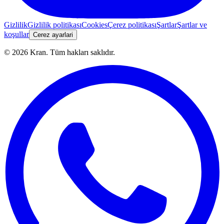
Gizlilik
Gizlilik politikası
Cookies
Çerez politikası
Şartlar
Şartlar ve
koşullar
Cerez ayarlari
©
2026
Kran.
Tüm hakları saklıdır
.