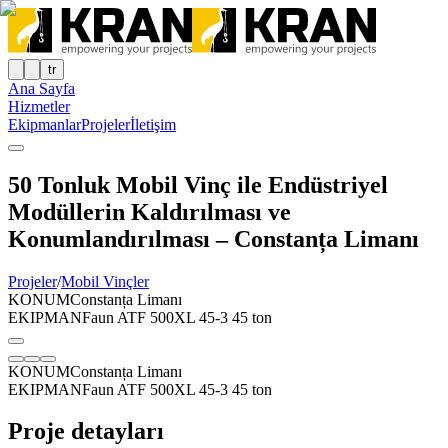
tr
Ana Sayfa
Hizmetler
Ekipmanlar
Projeler
İletişim
50 Tonluk Mobil Vinç ile Endüstriyel
Modüllerin Kaldırılması ve
Konumlandırılması – Constanța Limanı
Projeler
/
Mobil Vinçler
KONUM
Constanța Limanı
EKIPMAN
Faun ATF 500XL 45-3 45 ton
KONUM
Constanța Limanı
EKIPMAN
Faun ATF 500XL 45-3 45 ton
Proje detayları