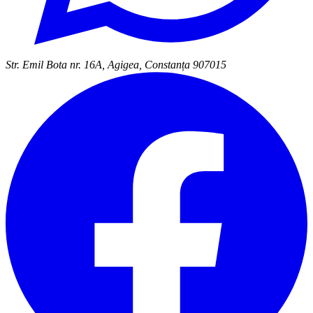
Str. Emil Bota nr. 16A, Agigea, Constanța 907015