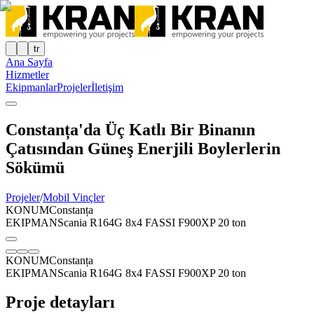
tr
Ana Sayfa
Hizmetler
Ekipmanlar
Projeler
İletişim
Constanța'da Üç Katlı Bir Binanın
Çatısından Güneş Enerjili Boylerlerin
Sökümü
Projeler
/
Mobil Vinçler
KONUM
Constanța
EKIPMAN
Scania R164G 8x4 FASSI F900XP 20 ton
KONUM
Constanța
EKIPMAN
Scania R164G 8x4 FASSI F900XP 20 ton
Proje detayları