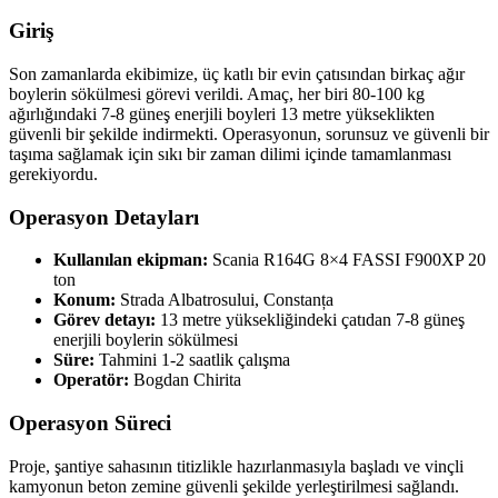
Giriş
Son zamanlarda ekibimize, üç katlı bir evin çatısından birkaç ağır
boylerin sökülmesi görevi verildi. Amaç, her biri 80-100 kg
ağırlığındaki 7-8 güneş enerjili boyleri 13 metre yükseklikten
güvenli bir şekilde indirmekti. Operasyonun, sorunsuz ve güvenli bir
taşıma sağlamak için sıkı bir zaman dilimi içinde tamamlanması
gerekiyordu.
Operasyon Detayları
Kullanılan ekipman:
Scania R164G 8×4 FASSI F900XP 20
ton
Konum:
Strada Albatrosului, Constanța
Görev detayı:
13 metre yüksekliğindeki çatıdan 7-8 güneş
enerjili boylerin sökülmesi
Süre:
Tahmini 1-2 saatlik çalışma
Operatör:
Bogdan Chirita
Operasyon Süreci
Proje, şantiye sahasının titizlikle hazırlanmasıyla başladı ve vinçli
kamyonun beton zemine güvenli şekilde yerleştirilmesi sağlandı.