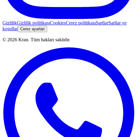
Gizlilik
Gizlilik politikası
Cookies
Çerez politikası
Şartlar
Şartlar ve
koşullar
Cerez ayarlari
©
2026
Kran.
Tüm hakları saklıdır
.