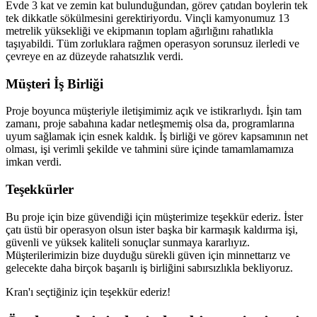
Evde 3 kat ve zemin kat bulunduğundan, görev çatıdan boylerin tek
tek dikkatle sökülmesini gerektiriyordu. Vinçli kamyonumuz 13
metrelik yüksekliği ve ekipmanın toplam ağırlığını rahatlıkla
taşıyabildi. Tüm zorluklara rağmen operasyon sorunsuz ilerledi ve
çevreye en az düzeyde rahatsızlık verdi.
Müşteri İş Birliği
Proje boyunca müşteriyle iletişimimiz açık ve istikrarlıydı. İşin tam
zamanı, proje sabahına kadar netleşmemiş olsa da, programlarına
uyum sağlamak için esnek kaldık. İş birliği ve görev kapsamının net
olması, işi verimli şekilde ve tahmini süre içinde tamamlamamıza
imkan verdi.
Teşekkürler
Bu proje için bize güvendiği için müşterimize teşekkür ederiz. İster
çatı üstü bir operasyon olsun ister başka bir karmaşık kaldırma işi,
güvenli ve yüksek kaliteli sonuçlar sunmaya kararlıyız.
Müşterilerimizin bize duyduğu sürekli güven için minnettarız ve
gelecekte daha birçok başarılı iş birliğini sabırsızlıkla bekliyoruz.
Kran'ı seçtiğiniz için teşekkür ederiz!