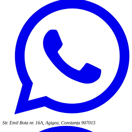
Str. Emil Bota nr. 16A, Agigea, Constanța 907015