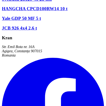
HANGCHA CPCD100RW14 10 t
Yale GDP 50 MF 5 t
JCB 926 4x4 2,6 t
Kran
Str. Emil Bota nr. 16A
Agigea, Constanța 907015
Romania