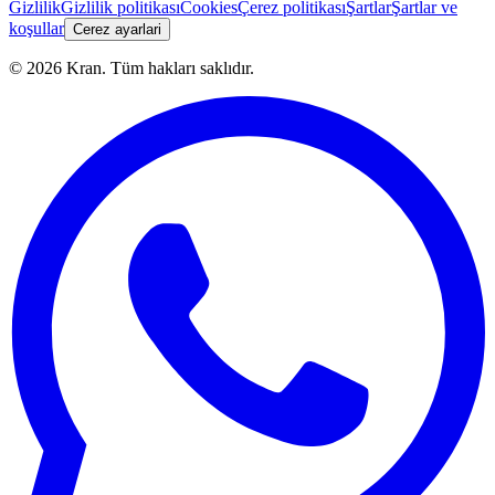
Gizlilik
Gizlilik politikası
Cookies
Çerez politikası
Şartlar
Şartlar ve
koşullar
Cerez ayarlari
©
2026
Kran.
Tüm hakları saklıdır
.