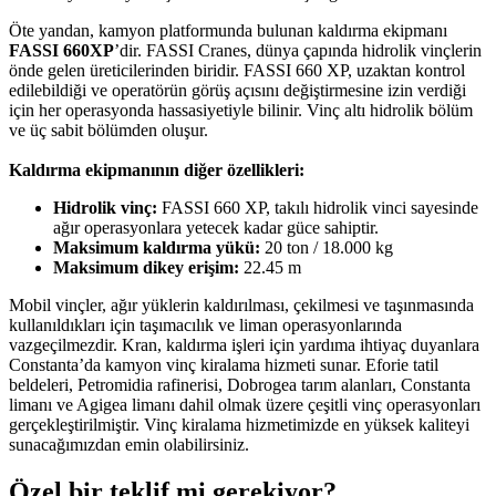
Öte yandan, kamyon platformunda bulunan kaldırma ekipmanı
FASSI 660XP
’dir. FASSI Cranes, dünya çapında hidrolik vinçlerin
önde gelen üreticilerinden biridir. FASSI 660 XP, uzaktan kontrol
edilebildiği ve operatörün görüş açısını değiştirmesine izin verdiği
için her operasyonda hassasiyetiyle bilinir. Vinç altı hidrolik bölüm
ve üç sabit bölümden oluşur.
Kaldırma ekipmanının diğer özellikleri:
Hidrolik vinç:
FASSI 660 XP, takılı hidrolik vinci sayesinde
ağır operasyonlara yetecek kadar güce sahiptir.
Maksimum kaldırma yükü:
20 ton / 18.000 kg
Maksimum dikey erişim:
22.45 m
Mobil vinçler, ağır yüklerin kaldırılması, çekilmesi ve taşınmasında
kullanıldıkları için taşımacılık ve liman operasyonlarında
vazgeçilmezdir. Kran, kaldırma işleri için yardıma ihtiyaç duyanlara
Constanta’da kamyon vinç kiralama hizmeti sunar. Eforie tatil
beldeleri, Petromidia rafinerisi, Dobrogea tarım alanları, Constanta
limanı ve Agigea limanı dahil olmak üzere çeşitli vinç operasyonları
gerçekleştirilmiştir. Vinç kiralama hizmetimizde en yüksek kaliteyi
sunacağımızdan emin olabilirsiniz.
Özel bir teklif mi gerekiyor?