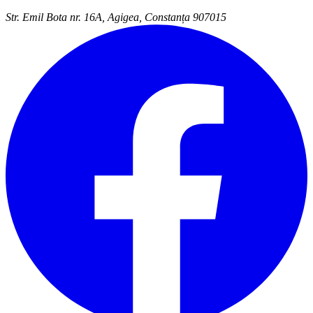
Str. Emil Bota nr. 16A, Agigea, Constanța 907015