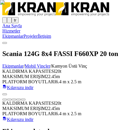
tr
Ana Sayfa
Hizmetler
Ekipmanlar
Projeler
İletişim
Scania 124G 8x4 FASSI F660XP 20 ton
Ekipmanlar
/
Mobil Vinçler
/
Kamyon Üstü Vinç
KALDIRMA KAPASITESI
20t
MAKSIMUM ERIŞIM
22.45m
PLATFORM BOYUTLARI
6.4 m x 2.5 m
Kılavuzu indir
KALDIRMA KAPASITESI
20t
MAKSIMUM ERIŞIM
22.45m
PLATFORM BOYUTLARI
6.4 m x 2.5 m
Kılavuzu indir