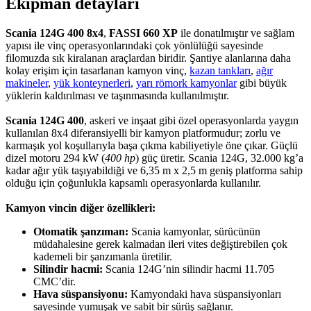
Ekipman detayları
Scania 124G 400 8x4
,
FASSI 660 XP
ile donatılmıştır ve sağlam
yapısı ile vinç operasyonlarındaki çok yönlülüğü sayesinde
filomuzda sık kiralanan araçlardan biridir. Şantiye alanlarına daha
kolay erişim için tasarlanan kamyon vinç,
kazan tankları
,
ağır
makineler
,
yük konteynerleri
,
yarı römork kamyonlar
gibi büyük
yüklerin kaldırılması ve taşınmasında kullanılmıştır.
Scania 124G 400
, askeri ve inşaat gibi özel operasyonlarda yaygın
kullanılan 8x4 diferansiyelli bir kamyon platformudur; zorlu ve
karmaşık yol koşullarıyla başa çıkma kabiliyetiyle öne çıkar. Güçlü
dizel motoru 294 kW (
400 hp
) güç üretir. Scania 124G, 32.000 kg’a
kadar ağır yük taşıyabildiği ve 6,35 m x 2,5 m geniş platforma sahip
olduğu için çoğunlukla kapsamlı operasyonlarda kullanılır.
Kamyon vincin diğer özellikleri:
Otomatik şanzıman:
Scania kamyonlar, sürücünün
müdahalesine gerek kalmadan ileri vites değiştirebilen çok
kademeli bir şanzımanla üretilir.
Silindir hacmi:
Scania 124G’nin silindir hacmi 11.705
CMC’dir.
Hava süspansiyonu:
Kamyondaki hava süspansiyonları
sayesinde yumuşak ve sabit bir sürüş sağlanır.