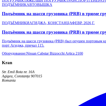
ПОГРУЗЧИК
ТЯЖЁЛЫЙ ПОГРУЗЧИК
ТРАНСПОРТ
ГЕНЕРАТ
ПОДЪЁМНИК
АВТОВЫШКА
Подъёмник на шасси грузовика (PRB) в трюме гру
ПОДЪЁМНИКИ
АГИДЖА, КОНСТАНЦА
ФЕВР. 2026 Г.
Подъёмник на шасси грузовика (PRB) в трюме гру
Подъёмник на шасси грузовика (PRB) был опущен портовым кр
порт Агиджа, причал 115.
Оборудование
:
Nissan Cabstar Bizzocchi Artica 2100
Kran
Str. Emil Bota nr. 16A
Agigea, Constanța 907015
Romania