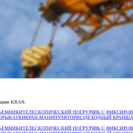
андами KRAN.
ЪЁМНИКИ
ТЕЛЕСКОПИЧЕСКИЙ ПОГРУЗЧИК С ФИКСИРО
ОРЫ
КАТКИ
КРАН-МАНИПУЛЯТОР
ВЕЗДЕХОДНЫЙ КРАН
ША
ЪЁМНИКИ
ТЕЛЕСКОПИЧЕСКИЙ ПОГРУЗЧИК С ФИКСИРО