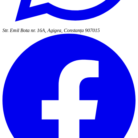
Str. Emil Bota nr. 16A, Agigea, Constanța 907015