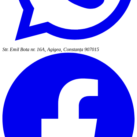
Str. Emil Bota nr. 16A, Agigea, Constanța 907015