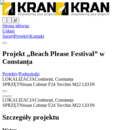
pl
Strona główna
Usługi
Sprzęt
Projekty
Kontakt
Projekt „Beach Please Festival” w
Constanța
Projekty
/
Podnośniki
LOKALIZACJA
Costinești, Constanța
SPRZĘT
Nissan Cabstar F24 Tecchio M22 LEON
LOKALIZACJA
Costinești, Constanța
SPRZĘT
Nissan Cabstar F24 Tecchio M22 LEON
Szczegóły projektu