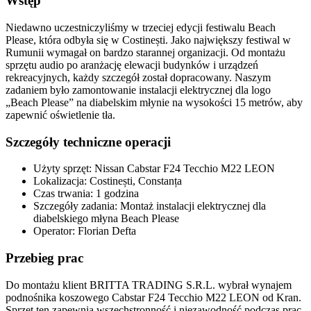
Wstęp
Niedawno uczestniczyliśmy w trzeciej edycji festiwalu Beach
Please, która odbyła się w Costinești. Jako największy festiwal w
Rumunii wymagał on bardzo starannej organizacji. Od montażu
sprzętu audio po aranżację elewacji budynków i urządzeń
rekreacyjnych, każdy szczegół został dopracowany. Naszym
zadaniem było zamontowanie instalacji elektrycznej dla logo
„Beach Please” na diabelskim młynie na wysokości 15 metrów, aby
zapewnić oświetlenie tła.
Szczegóły techniczne operacji
Użyty sprzęt: Nissan Cabstar F24 Tecchio M22 LEON
Lokalizacja: Costinești, Constanța
Czas trwania: 1 godzina
Szczegóły zadania: Montaż instalacji elektrycznej dla
diabelskiego młyna Beach Please
Operator: Florian Defta
Przebieg prac
Do montażu klient BRITTA TRADING S.R.L. wybrał wynajem
podnośnika koszowego Cabstar F24 Tecchio M22 LEON od Kran.
Sprzęt ten zapewnia wszechstronność i niezawodność podczas prac