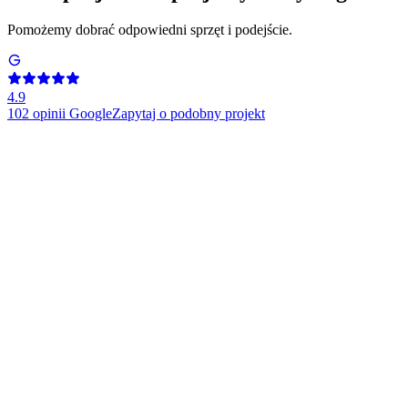
Pomożemy dobrać odpowiedni sprzęt i podejście.
4.9
102
opinii Google
Zapytaj o podobny projekt