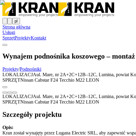
pl
Strona główna
Usługi
Sprzęt
Projekty
Kontakt
Wynajem podnośnika koszowego – montaż 
Projekty
/
Podnośniki
LOKALIZACJA
ul. Mare, nr 2A+2C+12B–12C, Lumina, powiat Ko
SPRZĘT
Nissan Cabstar F24 Tecchio M22 LEON
LOKALIZACJA
ul. Mare, nr 2A+2C+12B–12C, Lumina, powiat Ko
SPRZĘT
Nissan Cabstar F24 Tecchio M22 LEON
Szczegóły projektu
Opis:
Kran został wynajęty przez Lugana Electric SRL, aby zapewnić wspa