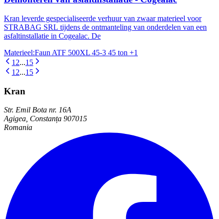
Kran leverde gespecialiseerde verhuur van zwaar materieel voor
STRABAG SRL tijdens de ontmanteling van onderdelen van een
asfaltinstallatie in Cogealac. De
Materieel
:
Faun ATF 500XL 45-3 45 ton
+1
1
2
...
15
1
2
...
15
Kran
Str. Emil Bota nr. 16A
Agigea, Constanța 907015
Romania