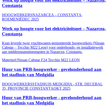
Werk op hoogte voor het elektriciteitsnet – Nazarcea,
Constanța
HOOGWERKERS
NAZARCEA – CONSTANȚA,
ROEMENIË
DEC 2025
Werk op hoogte voor het elektriciteitsnet – Nazarcea,
Constanța
Kran leverde twee vrachtwagen-gemonteerde hoogwerkers (Nissan
Cabstar – Tecchio M22 Leon) voor onderhouds- en installatiewerk
aan middenspanningsmasten in Nazarcea, Constanța.
Materieel
:
Nissan Cabstar F24 Tecchio M22 LEON
Huur van PRB-hoogwerker - gevelonderhoud aan
het stadhuis van Medgidia
HOOGWERKERS
STADHUIS MEDGIDIA - STR. DECEBAL
35, PROVINCIE CONSTANȚA
OKT 2025
Huur van PRB-hoogwerker - gevelonderhoud aan
het stadhuis van Medgidia