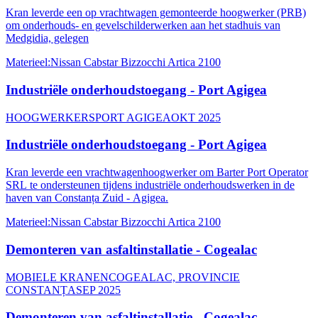
Kran leverde een op vrachtwagen gemonteerde hoogwerker (PRB)
om onderhouds- en gevelschilderwerken aan het stadhuis van
Medgidia, gelegen
Materieel
:
Nissan Cabstar Bizzocchi Artica 2100
Industriële onderhoudstoegang - Port Agigea
HOOGWERKERS
PORT AGIGEA
OKT 2025
Industriële onderhoudstoegang - Port Agigea
Kran leverde een vrachtwagenhoogwerker om Barter Port Operator
SRL te ondersteunen tijdens industriële onderhoudswerken in de
haven van Constanța Zuid - Agigea.
Materieel
:
Nissan Cabstar Bizzocchi Artica 2100
Demonteren van asfaltinstallatie - Cogealac
MOBIELE KRANEN
COGEALAC, PROVINCIE
CONSTANȚA
SEP 2025
Demonteren van asfaltinstallatie - Cogealac