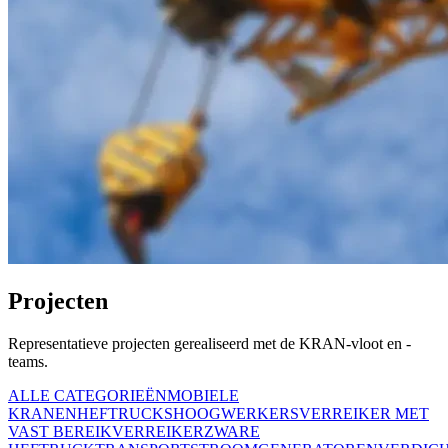
Projecten
Representatieve projecten gerealiseerd met de KRAN-vloot en -
teams.
ALLE CATEGORIEËN
MOBIELE
KRANEN
HEFTRUCKS
HOOGWERKERS
VERREIKER MET
VAST BEREIK
VERREIKER
ZWARE