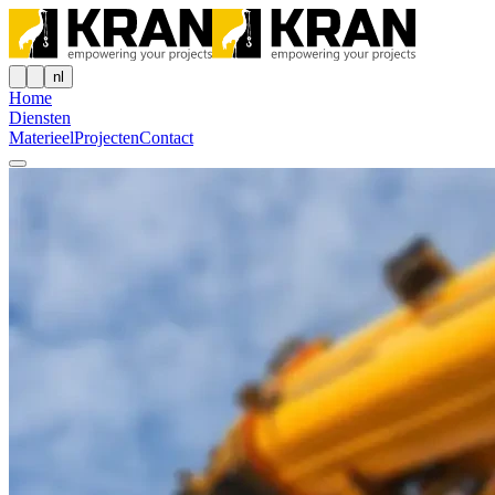
nl
Home
Diensten
Materieel
Projecten
Contact