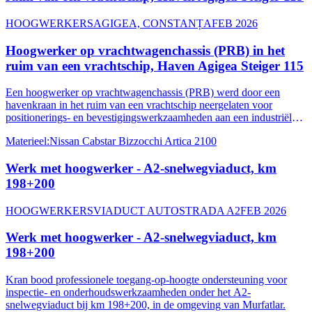
HOOGWERKERS
AGIGEA, CONSTANȚA
FEB 2026
Hoogwerker op vrachtwagenchassis (PRB) in het
ruim van een vrachtschip, Haven Agigea Steiger 115
Een hoogwerker op vrachtwagenchassis (PRB) werd door een
havenkraan in het ruim van een vrachtschip neergelaten voor
positionerings- en bevestigingswerkzaamheden aan een industriële
ketel van Macchi Italy, in Haven Agigea Steiger 115.
Materieel
:
Nissan Cabstar Bizzocchi Artica 2100
Werk met hoogwerker - A2-snelwegviaduct, km
198+200
HOOGWERKERS
VIADUCT AUTOSTRADA A2
FEB 2026
Werk met hoogwerker - A2-snelwegviaduct, km
198+200
Kran bood professionele toegang-op-hoogte ondersteuning voor
inspectie- en onderhoudswerkzaamheden onder het A2-
snelwegviaduct bij km 198+200, in de omgeving van Murfatlar.