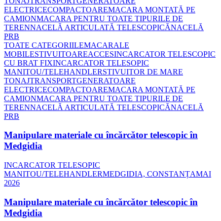
TONAJ
TRANSPORT
GENERATOARE
ELECTRICE
COMPACTOARE
MACARA MONTATĂ PE
CAMION
MACARA PENTRU TOATE TIPURILE DE
TEREN
NACELĂ ARTICULATĂ TELESCOPICĂ
NACELĂ
PRB
TOATE CATEGORIILE
MACARALE
MOBILE
STIVUITOARE
ACCES
INCARCATOR TELESCOPIC
CU BRAT FIX
INCARCATOR TELESOPIC
MANITOU/TELEHANDLER
STIVUITOR DE MARE
TONAJ
TRANSPORT
GENERATOARE
ELECTRICE
COMPACTOARE
MACARA MONTATĂ PE
CAMION
MACARA PENTRU TOATE TIPURILE DE
TEREN
NACELĂ ARTICULATĂ TELESCOPICĂ
NACELĂ
PRB
Manipulare materiale cu încărcător telescopic în
Medgidia
INCARCATOR TELESOPIC
MANITOU/TELEHANDLER
MEDGIDIA, CONSTANȚA
MAI
2026
Manipulare materiale cu încărcător telescopic în
Medgidia