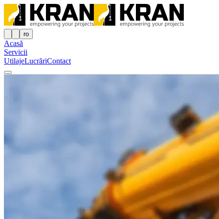
ro
Acasă
Servicii
Utilaje
Lucrări
Contact