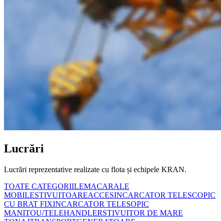
Lucrări
Lucrări reprezentative realizate cu flota și echipele KRAN.
TOATE CATEGORIILE
MACARALE
MOBILE
STIVUITOARE
ACCES
INCARCATOR TELESCOPIC
CU BRAT FIX
INCARCATOR TELESOPIC
MANITOU/TELEHANDLER
STIVUITOR DE MARE