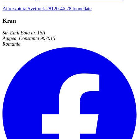
Attrezzatura
:
Svetruck 28120-46 28 tonnellate
Kran
Str. Emil Bota nr. 16A
Agigea, Constanța 907015
Romania