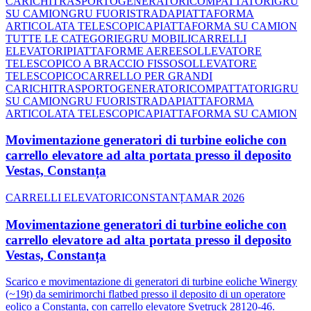
CARICHI
TRASPORTO
GENERATORI
COMPATTATORI
GRU
SU CAMION
GRU FUORISTRADA
PIATTAFORMA
ARTICOLATA TELESCOPICA
PIATTAFORMA SU CAMION
TUTTE LE CATEGORIE
GRU MOBILI
CARRELLI
ELEVATORI
PIATTAFORME AEREE
SOLLEVATORE
TELESCOPICO A BRACCIO FISSO
SOLLEVATORE
TELESCOPICO
CARRELLO PER GRANDI
CARICHI
TRASPORTO
GENERATORI
COMPATTATORI
GRU
SU CAMION
GRU FUORISTRADA
PIATTAFORMA
ARTICOLATA TELESCOPICA
PIATTAFORMA SU CAMION
Movimentazione generatori di turbine eoliche con
carrello elevatore ad alta portata presso il deposito
Vestas, Constanța
CARRELLI ELEVATORI
CONSTANȚA
MAR 2026
Movimentazione generatori di turbine eoliche con
carrello elevatore ad alta portata presso il deposito
Vestas, Constanța
Scarico e movimentazione di generatori di turbine eoliche Winergy
(~19t) da semirimorchi flatbed presso il deposito di un operatore
eolico a Constanța, con carrello elevatore Svetruck 28120-46.