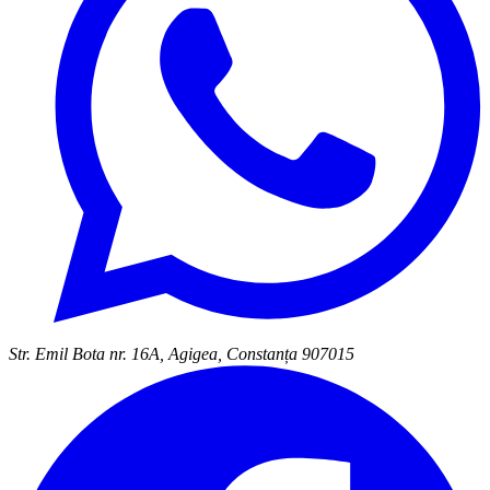
Str. Emil Bota nr. 16A, Agigea, Constanța 907015