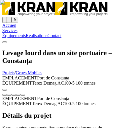
fr
Accueil
Services
Équipements
Réalisations
Contact
Levage lourd dans un site portuaire –
Constanța
Projets
/
Grues Mobiles
EMPLACEMENT
Port de Constanța
ÉQUIPEMENT
Terex Demag AC100-5 100 tonnes
EMPLACEMENT
Port de Constanța
ÉQUIPEMENT
Terex Demag AC100-5 100 tonnes
Détails du projet
Kran a soutenu une opération complexe de levage et de