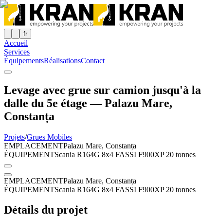
fr
Accueil
Services
Équipements
Réalisations
Contact
Levage avec grue sur camion jusqu'à la
dalle du 5e étage — Palazu Mare,
Constanța
Projets
/
Grues Mobiles
EMPLACEMENT
Palazu Mare, Constanța
ÉQUIPEMENT
Scania R164G 8x4 FASSI F900XP 20 tonnes
EMPLACEMENT
Palazu Mare, Constanța
ÉQUIPEMENT
Scania R164G 8x4 FASSI F900XP 20 tonnes
Détails du projet