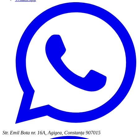
Str. Emil Bota nr. 16A, Agigea, Constanța 907015