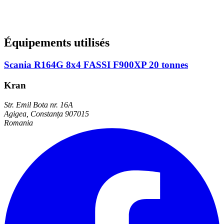
Équipements utilisés
Scania R164G 8x4 FASSI F900XP 20 tonnes
Kran
Str. Emil Bota nr. 16A
Agigea, Constanța 907015
Romania