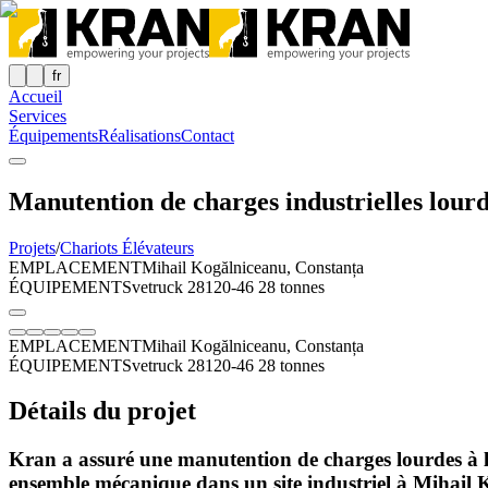
fr
Accueil
Services
Équipements
Réalisations
Contact
Manutention de charges industrielles lourd
Projets
/
Chariots Élévateurs
EMPLACEMENT
Mihail Kogălniceanu, Constanța
ÉQUIPEMENT
Svetruck 28120-46 28 tonnes
EMPLACEMENT
Mihail Kogălniceanu, Constanța
ÉQUIPEMENT
Svetruck 28120-46 28 tonnes
Détails du projet
Kran a assuré une manutention de charges lourdes à 
ensemble mécanique dans un site industriel à Mihail