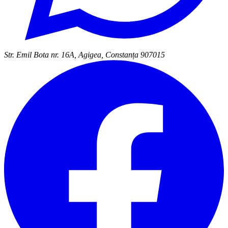
Str. Emil Bota nr. 16A, Agigea, Constanța 907015