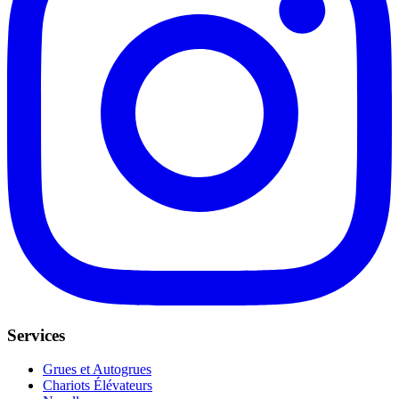
Services
Grues et Autogrues
Chariots Élévateurs