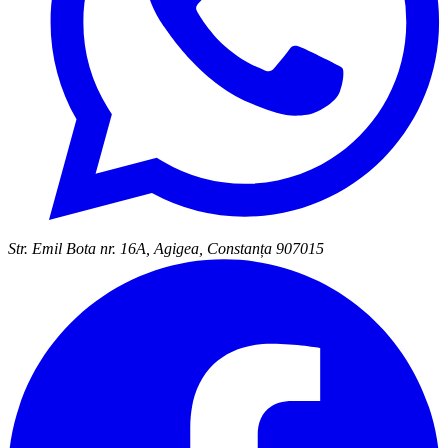
Str. Emil Bota nr. 16A, Agigea, Constanța 907015