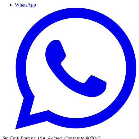
WhatsApp
Str. Emil Bota nr. 16A, Agigea, Constanța 907015