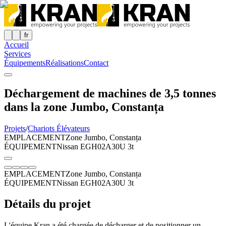
fr
Accueil
Services
Équipements
Réalisations
Contact
Déchargement de machines de 3,5 tonnes
dans la zone Jumbo, Constanța
Projets
/
Chariots Élévateurs
EMPLACEMENT
Zone Jumbo, Constanța
ÉQUIPEMENT
Nissan EGH02A30U 3t
EMPLACEMENT
Zone Jumbo, Constanța
ÉQUIPEMENT
Nissan EGH02A30U 3t
Détails du projet
L'équipe Kran a été chargée de décharger et de positionner un