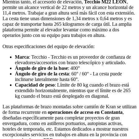
Mientras tanto, el accesorio de elevación,
Tecchio M22 LEON
,
permite un alcance vertical de 22 metros y un alcance horizontal de
11,4 metros. Trabajar a gran altura será más fácil con esta extensión.
La cesta tiene unas dimensiones de 1,34 metros x 0,64 metros y es
capaz de transportar hasta 265 kilogramos de carga útil. La amplia
plataforma permite al elevador levantar como máximo a dos
operarios junto con su equipo para trabajos en altura.
Otras especificaciones del equipo de elevación:
Marca
: Tecchio - Tecchio es un proveedor de confianza de
elevadores/accesorios con brazo telescópico y articulado.
Ángulo de giro de la base
: 400°
Ángulo de giro de la cesta
: 60° / 60° - La cesta puede
inclinarse lateralmente hasta 60°.
Capacidad de peso
: Límite de 80 kg cuando el brazo está
extendido horizontalmente, mientras que el límite es de 265
kg cuando el brazo está desplegado en diagonal.
Las plataformas de brazo montadas sobre camión de Kran se utilizan
de forma recurrente en
operaciones de acceso en Constanta
,
diseñadas específicamente para completar proyectos de gran
envergadura, como en astilleros portuarios, autopistas activas,
hoteles de temporada, etc. Estamos dedicados a mostrar nuestros
excepcionales servicios en trabajos en altura en la provincia con