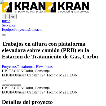
es
Inicio
Servicios
Equipos
Proyectos
Contacto
Trabajos en altura con plataforma
elevadora sobre camión (PRB) en la
Estación de Tratamiento de Gas, Corbu
Proyectos
/
Plataformas Elevadoras
UBICACIÓN
Corbu, Constanța
EQUIPO
Nissan Cabstar F24 Tecchio M22 LEON
UBICACIÓN
Corbu, Constanța
EQUIPO
Nissan Cabstar F24 Tecchio M22 LEON
Detalles del proyecto