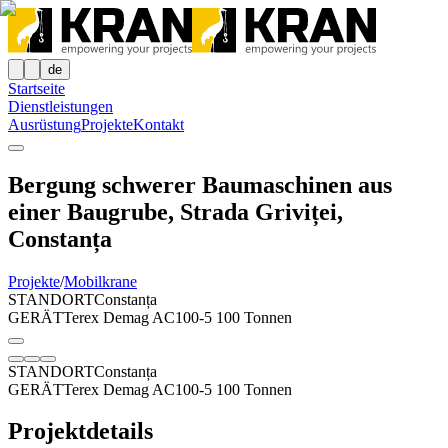
de
Startseite
Dienstleistungen
Ausrüstung
Projekte
Kontakt
Bergung schwerer Baumaschinen aus
einer Baugrube, Strada Griviței,
Constanța
Projekte
/
Mobilkrane
STANDORT
Constanța
GERÄT
Terex Demag AC100-5 100 Tonnen
STANDORT
Constanța
GERÄT
Terex Demag AC100-5 100 Tonnen
Projektdetails