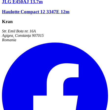
JLG E450AJ 13.7m
Haulotte Compact 12 3347E 12m
Kran
Str. Emil Bota nr. 16A
Agigea, Constanța 907015
Romania