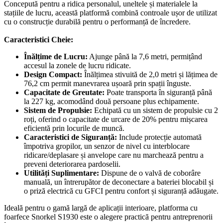
Concepută pentru a ridica personalul, uneltele și materialele la
stațiile de lucru, această platformă combină controale ușor de utilizat
cu o construcție durabilă pentru o performanță de încredere.
Caracteristici Cheie:
Înălțime de Lucru:
Ajunge până la 7,6 metri, permițând
accesul la zonele de lucru ridicate.
Design Compact:
Înălțimea stivuită de 2,0 metri și lățimea de
76,2 cm permit manevrarea ușoară prin spații înguste.
Capacitate de Greutate:
Poate transporta în siguranță până
la 227 kg, acomodând două persoane plus echipamente.
Sistem de Propulsie:
Echipată cu un sistem de propulsie cu 2
roți, oferind o capacitate de urcare de 20% pentru mișcarea
eficientă prin locurile de muncă.
Caracteristici de Siguranță:
Include protecție automată
împotriva gropilor, un senzor de nivel cu interblocare
ridicare/deplasare și anvelope care nu marchează pentru a
preveni deteriorarea pardoselii.
Utilități Suplimentare:
Dispune de o valvă de coborâre
manuală, un întrerupător de deconectare a bateriei blocabil și
o priză electrică cu GFCI pentru confort și siguranță adăugate.
Ideală pentru o gamă largă de aplicații interioare, platforma cu
foarfece Snorkel S1930 este o alegere practică pentru antreprenorii