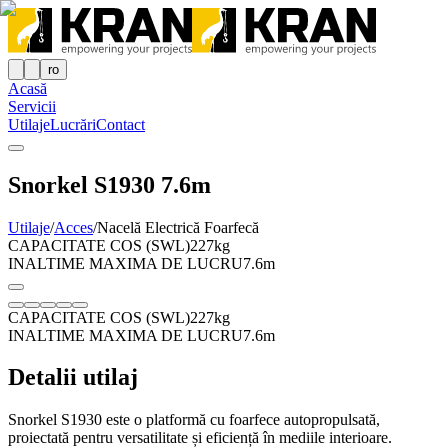
ro
Acasă
Servicii
Utilaje
Lucrări
Contact
Snorkel‌ ‌S1930‌ 7.6m
Utilaje
/
Acces
/
Nacelă Electrică Foarfecă
CAPACITATE COS (SWL)
227kg
INALTIME MAXIMA DE LUCRU
7.6m
CAPACITATE COS (SWL)
227kg
INALTIME MAXIMA DE LUCRU
7.6m
Detalii utilaj
Snorkel S1930 este o platformă cu foarfece autopropulsată,
proiectată pentru versatilitate și eficiență în mediile interioare.