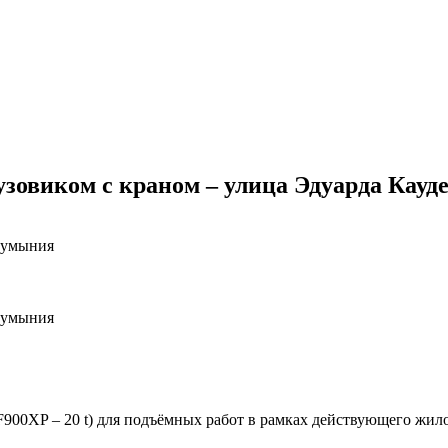
узовиком с краном – улица Эдуарда Кауд
 Румыния
 Румыния
900XP – 20 t) для подъёмных работ в рамках действующего жилого