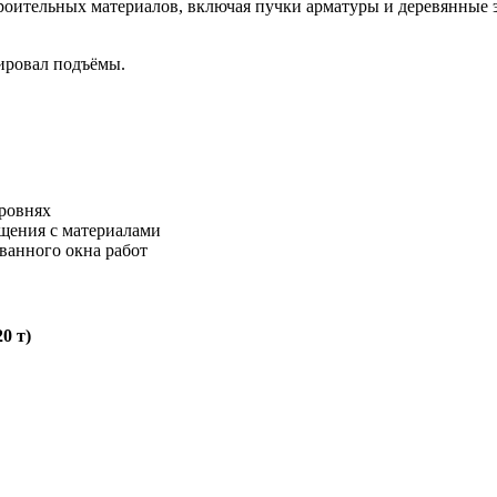
роительных материалов, включая пучки арматуры и деревянные 
ировал подъёмы.
уровнях
щения с материалами
ванного окна работ
0 т)