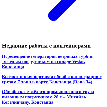
Недавние работы с контейнерами
Перемещение генераторов ветровых турбин
тяжёлым погрузчиком на складе Vestas,
Констанца
Высокоточная портовая обработка: операции с
грузом 7 тонн в порту Констанца (Dana 34)
Обработка тяжёлого промышленного груза
вилочным погрузчиком 28 т – Михайль
Когэлничану, Констанца