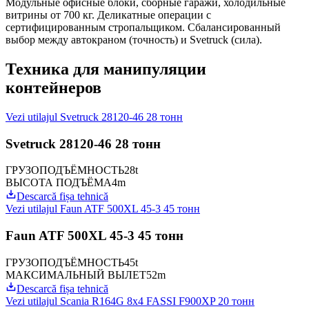
Модульные офисные блоки, сборные гаражи, холодильные
витрины от 700 кг. Деликатные операции с
сертифицированным стропальщиком. Сбалансированный
выбор между автокраном (точность) и Svetruck (сила).
Техника для манипуляции
контейнеров
Vezi utilajul
Svetruck 28120-46 28 тонн
Svetruck 28120-46 28 тонн
ГРУЗОПОДЪЁМНОСТЬ
28t
ВЫСОТА ПОДЪЁМА
4m
Descarcă fișa tehnică
Vezi utilajul
Faun ATF 500XL 45-3 45 тонн
Faun ATF 500XL 45-3 45 тонн
ГРУЗОПОДЪЁМНОСТЬ
45t
МАКСИМАЛЬНЫЙ ВЫЛЕТ
52m
Descarcă fișa tehnică
Vezi utilajul
Scania R164G 8x4 FASSI F900XP 20 тонн