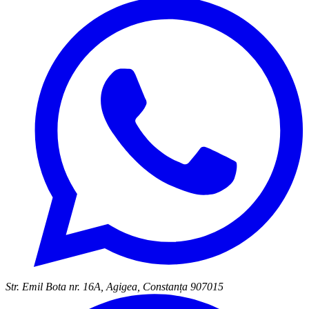
Str. Emil Bota nr. 16A, Agigea, Constanța 907015