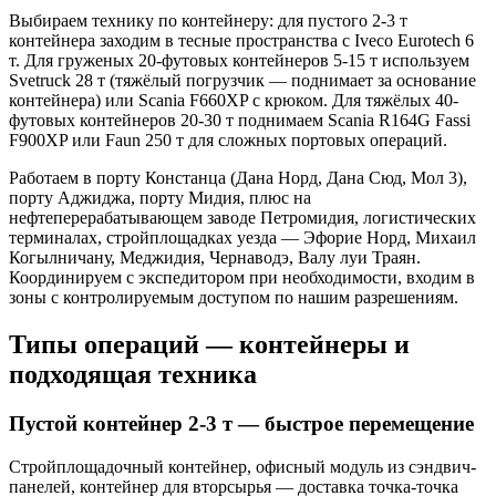
Выбираем технику по контейнеру: для пустого 2-3 т
контейнера заходим в тесные пространства с Iveco Eurotech 6
т. Для груженых 20-футовых контейнеров 5-15 т используем
Svetruck 28 т (тяжёлый погрузчик — поднимает за основание
контейнера) или Scania F660XP с крюком. Для тяжёлых 40-
футовых контейнеров 20-30 т поднимаем Scania R164G Fassi
F900XP или Faun 250 т для сложных портовых операций.
Работаем в порту Констанца (Дана Норд, Дана Сюд, Мол 3),
порту Аджиджа, порту Мидия, плюс на
нефтеперерабатывающем заводе Петромидия, логистических
терминалах, стройплощадках уезда — Эфорие Норд, Михаил
Когылничану, Меджидия, Чернаводэ, Валу луи Траян.
Координируем с экспедитором при необходимости, входим в
зоны с контролируемым доступом по нашим разрешениям.
Типы операций — контейнеры и
подходящая техника
Пустой контейнер 2-3 т — быстрое перемещение
Стройплощадочный контейнер, офисный модуль из сэндвич-
панелей, контейнер для вторсырья — доставка точка-точка