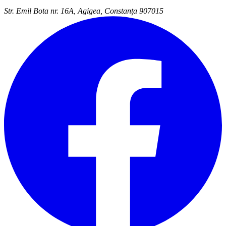
Str. Emil Bota nr. 16A, Agigea, Constanța 907015