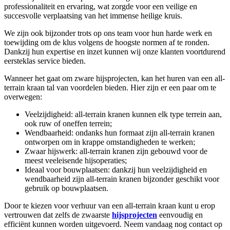
professionaliteit en ervaring, wat zorgde voor een veilige en
succesvolle verplaatsing van het immense heilige kruis.
We zijn ook bijzonder trots op ons team voor hun harde werk en
toewijding om de klus volgens de hoogste normen af te ronden.
Dankzij hun expertise en inzet kunnen wij onze klanten voortdurend
eersteklas service bieden.
Wanneer het gaat om zware hijsprojecten, kan het huren van een all-
terrain kraan tal van voordelen bieden. Hier zijn er een paar om te
overwegen:
Veelzijdigheid: all-terrain kranen kunnen elk type terrein aan,
ook ruw of oneffen terrein;
Wendbaarheid: ondanks hun formaat zijn all-terrain kranen
ontworpen om in krappe omstandigheden te werken;
Zwaar hijswerk: all-terrain kranen zijn gebouwd voor de
meest veeleisende hijsoperaties;
Ideaal voor bouwplaatsen: dankzij hun veelzijdigheid en
wendbaarheid zijn all-terrain kranen bijzonder geschikt voor
gebruik op bouwplaatsen.
Door te kiezen voor verhuur van een all-terrain kraan kunt u erop
vertrouwen dat zelfs de zwaarste
hijsprojecten
eenvoudig en
efficiënt kunnen worden uitgevoerd. Neem vandaag nog contact op