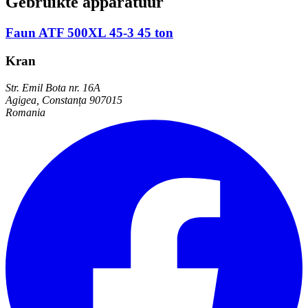
Gebruikte apparatuur
Faun ATF 500XL 45-3 45 ton
Kran
Str. Emil Bota nr. 16A
Agigea, Constanța 907015
Romania