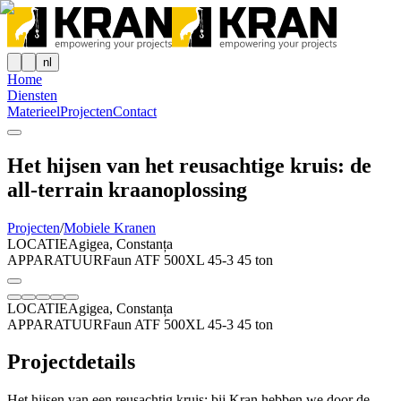
nl
Home
Diensten
Materieel
Projecten
Contact
Het hijsen van het reusachtige kruis: de
all-terrain kraanoplossing
Projecten
/
Mobiele Kranen
LOCATIE
Agigea, Constanța
APPARATUUR
Faun ATF 500XL 45-3 45 ton
LOCATIE
Agigea, Constanța
APPARATUUR
Faun ATF 500XL 45-3 45 ton
Projectdetails
Het hijsen van een reusachtig kruis: bij Kran hebben we door de