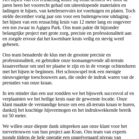
jaren heen het voorrecht gehad om uiteenlopende materialen en
ladingen te hijsen, van ketelreservoirs tot voertuigen en platen. Toch
stelde december vorig jaar ons voor een buitengewone uitdaging -
het hijsen van een reusachtig kruis van 12 meter lang en ongeveer
een ton zwaar in Agigea Park. Ons team pakte dit bijzonder
belangrijke project met grote zorg, precisie en professionaliteit aan
en zorgde ervoor dat het kwetsbare kruis veilig en stevig werd
gehesen.
Ons team benaderde de klus met de grootste precisie en
professionaliteit, en gebruikte onze toonaangevende all-terrain
kraanverhuur om snel ter plaatse te zijn en in de vroege ochtenduren
met het hijsen te beginnen. Het schouwspel trok een menigte
nieuwsgierige toeschouwers aan, die onder de indruk waren van de
prestaties van onze kraan.
In iets minder dan een uur rondden we het hijswerk succesvol af en
verplaatsten we het heilige kruis naar de gewenste locatie. Onze
klant maakte de verstandige keuze om een all-terrain kraan te huren,
dankzij het krachtige hijsvermogen en het indrukwekkende bereik
tot 50 meter.
We willen onze diepste dank uitspreken aan onze klant voor het
toevertrouwen van hun project aan Kran. Ons team van experts
toonde tijdens de hele operatie een ongeëvenaard niveau van