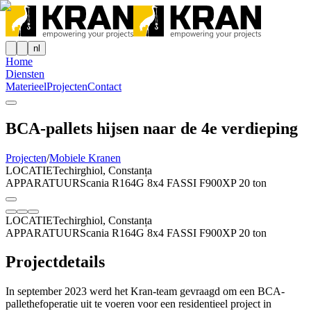
nl
Home
Diensten
Materieel
Projecten
Contact
BCA-pallets hijsen naar de 4e verdieping
Projecten
/
Mobiele Kranen
LOCATIE
Techirghiol, Constanța
APPARATUUR
Scania R164G 8x4 FASSI F900XP 20 ton
LOCATIE
Techirghiol, Constanța
APPARATUUR
Scania R164G 8x4 FASSI F900XP 20 ton
Projectdetails
In september 2023 werd het Kran-team gevraagd om een BCA-
pallethefoperatie uit te voeren voor een residentieel project in