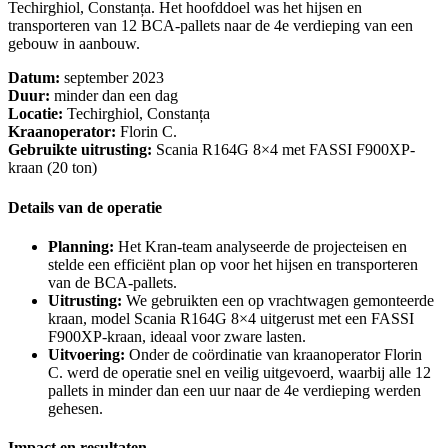
Techirghiol, Constanța. Het hoofddoel was het hijsen en
transporteren van 12 BCA-pallets naar de 4e verdieping van een
gebouw in aanbouw.
Datum:
september 2023
Duur:
minder dan een dag
Locatie:
Techirghiol, Constanța
Kraanoperator:
Florin C.
Gebruikte uitrusting:
Scania R164G 8×4 met FASSI F900XP-
kraan (20 ton)
Details van de operatie
Planning:
Het Kran-team analyseerde de projecteisen en
stelde een efficiënt plan op voor het hijsen en transporteren
van de BCA-pallets.
Uitrusting:
We gebruikten een op vrachtwagen gemonteerde
kraan, model Scania R164G 8×4 uitgerust met een FASSI
F900XP-kraan, ideaal voor zware lasten.
Uitvoering:
Onder de coördinatie van kraanoperator Florin
C. werd de operatie snel en veilig uitgevoerd, waarbij alle 12
pallets in minder dan een uur naar de 4e verdieping werden
gehesen.
Impact en resultaten