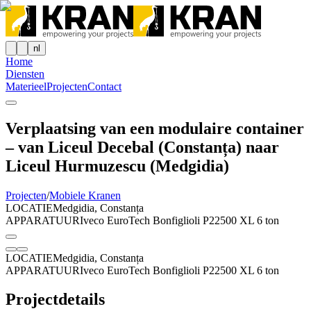
nl
Home
Diensten
Materieel
Projecten
Contact
Verplaatsing van een modulaire container
– van Liceul Decebal (Constanța) naar
Liceul Hurmuzescu (Medgidia)
Projecten
/
Mobiele Kranen
LOCATIE
Medgidia, Constanța
APPARATUUR
Iveco EuroTech Bonfiglioli P22500 XL 6 ton
LOCATIE
Medgidia, Constanța
APPARATUUR
Iveco EuroTech Bonfiglioli P22500 XL 6 ton
Projectdetails