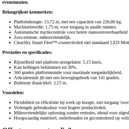
evenementen
.
Belangrijkste kenmerken:
Platformhoogte: 13,72 m, met een capaciteit van 226,80 kg.
Machinebreedte: 1,75 m, voor toegang in smalle ruimtes.
Automatische tractiecontrole voor betere manoeuvreerbaarheid
Zero-emissie, milieuvriendelijk.
ClearSky Smart Fleet™-connectiviteit met standaard LED Mo
Prestaties en specificaties:
Rijsnelheid met platform neergelaten: 5,15 km/u.
Kan hellingen beklimmen tot 30%.
360 graden platformrotatie voor maximale toegankelijkheid.
Articulerende jib met een bewegingshoek van 141 graden.
Buitenste draaicirkel: 3,15 m.
Voordelen:
Flexibiliteit en efficiëntie bij werk op hoogte, met toegang 'over
Verlengde gebruiksduur voor hogere productiviteit.
Milieuvriendelijke oplossing zonder emissies, ideaal voor afges
Hoogwaardig materieel, onderhouden en gecontroleerd op veilig