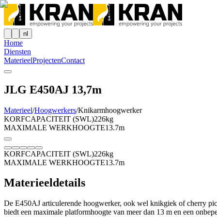
nl
Home
Diensten
Materieel
Projecten
Contact
JLG E450AJ 13,7m
Materieel
/
Hoogwerkers
/
Knikarmhoogwerker
KORFCAPACITEIT (SWL)
226kg
MAXIMALE WERKHOOGTE
13.7m
KORFCAPACITEIT (SWL)
226kg
MAXIMALE WERKHOOGTE
13.7m
Materieeldetails
De E450AJ articulerende hoogwerker, ook wel knikgiek of cherry pi
biedt een maximale platformhoogte van meer dan 13 m en een onbepe