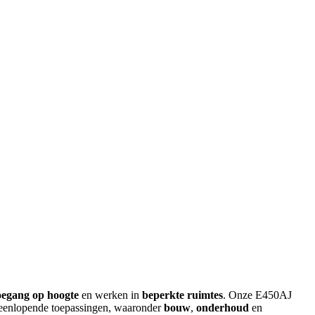
oegang op hoogte
en werken in
beperkte ruimtes
. Onze E450AJ
teenlopende toepassingen, waaronder
bouw
,
onderhoud
en