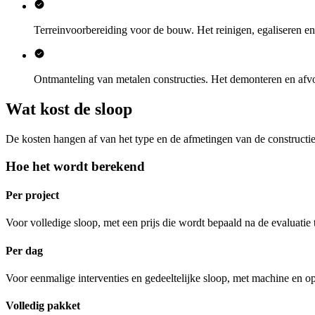
Terreinvoorbereiding voor de bouw.
Het reinigen, egaliseren e
Ontmanteling van metalen constructies.
Het demonteren en afvoe
Wat kost de sloop
De kosten hangen af van het type en de afmetingen van de constructie,
Hoe het wordt berekend
Per project
Voor volledige sloop, met een prijs die wordt bepaald na de evaluatie 
Per dag
Voor eenmalige interventies en gedeeltelijke sloop, met machine en op
Volledig pakket