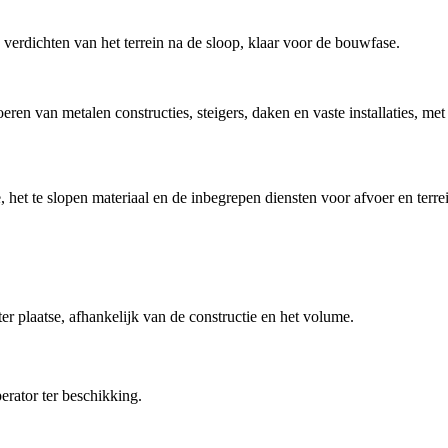
n verdichten van het terrein na de sloop, klaar voor de bouwfase.
ren van metalen constructies, steigers, daken en vaste installaties, met
 het te slopen materiaal en de inbegrepen diensten voor afvoer en terre
ter plaatse, afhankelijk van de constructie en het volume.
erator ter beschikking.