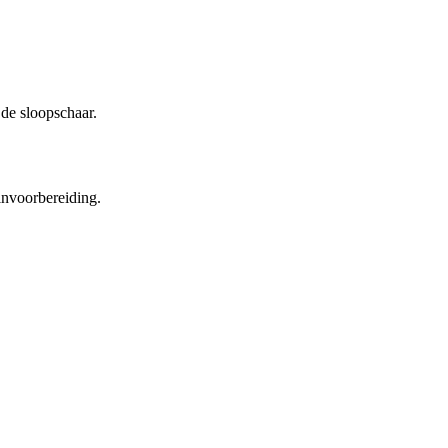
 de sloopschaar.
invoorbereiding.