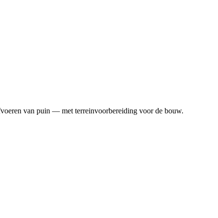
afvoeren van puin — met terreinvoorbereiding voor de bouw.