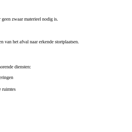
geen zwaar materieel nodig is.
n van het afval naar erkende stortplaatsen.
horende diensten:
eringen
e ruimtes