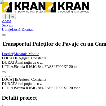
ro
Acasă
Servicii
Utilaje
Lucrări
Contact
Transportul Paleților de Pavaje cu un Ca
Lucrări
/
Macarale Mobile
LOCAȚIE
Agigea, Constanta
DURATĂ
mai puțin de o zi
UTILAJ
Scania R164G 8x4 FASSI F900XP 20 tone
LOCAȚIE
Agigea, Constanta
DURATĂ
mai puțin de o zi
UTILAJ
Scania R164G 8x4 FASSI F900XP 20 tone
Detalii proiect