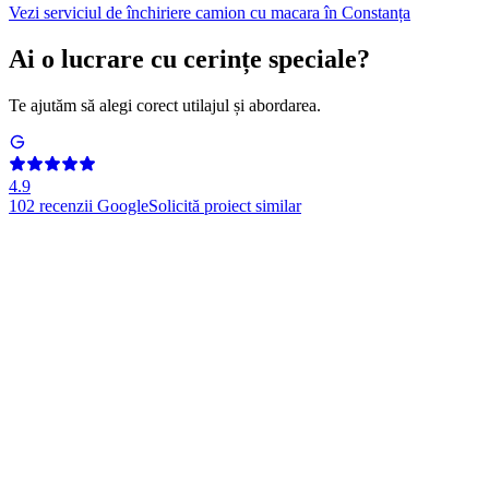
Vezi serviciul de închiriere camion cu macara în Constanța
Ai o lucrare cu cerințe speciale?
Te ajutăm să alegi corect utilajul și abordarea.
4.9
102
recenzii Google
Solicită proiect similar