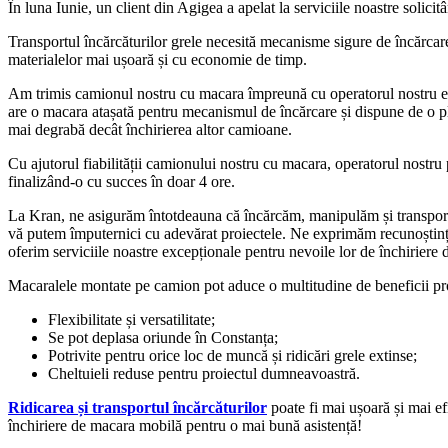
În luna Iunie, un client din Agigea a apelat la serviciile noastre solici
Transportul încărcăturilor grele necesită mecanisme sigure de încărcare 
materialelor mai ușoară și cu economie de timp.
Am trimis camionul nostru cu macara împreună cu operatorul nostru ex
are o macara atașată pentru mecanismul de încărcare și dispune de o plat
mai degrabă decât închirierea altor camioane.
Cu ajutorul fiabilității camionului nostru cu macara, operatorul nostru 
finalizând-o cu succes în doar 4 ore.
La Kran, ne asigurăm întotdeauna că încărcăm, manipulăm și transportă
vă putem împuternici cu adevărat proiectele. Ne exprimăm recunoștința 
oferim serviciile noastre excepționale pentru nevoile lor de închiriere
Macaralele montate pe camion pot aduce o multitudine de beneficii proi
Flexibilitate și versatilitate;
Se pot deplasa oriunde în Constanța;
Potrivite pentru orice loc de muncă și ridicări grele extinse;
Cheltuieli reduse pentru proiectul dumneavoastră.
Ridicarea și transportul încărcăturilor
poate fi mai ușoară și mai ef
închiriere de macara mobilă pentru o mai bună asistență!