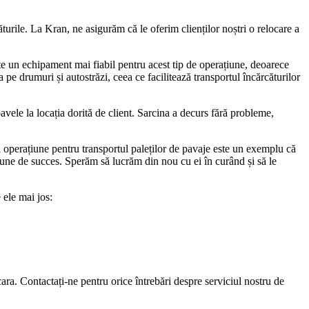
turile. La Kran, ne asigurăm că le oferim clienților noștri o relocare a
 un echipament mai fiabil pentru acest tip de operațiune, deoarece
pe drumuri și autostrăzi, ceea ce facilitează transportul încărcăturilor
avele la locația dorită de client. Sarcina a decurs fără probleme,
operațiune pentru transportul paleților de pavaje este un exemplu că
iune de succes. Sperăm să lucrăm din nou cu ei în curând și să le
 ele mai jos:
ra. Contactați-ne pentru orice întrebări despre serviciul nostru de