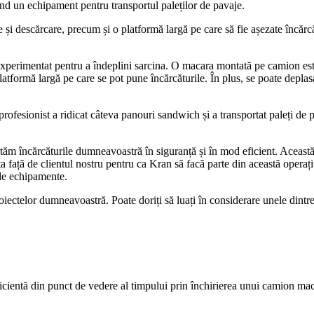
tând un echipament pentru transportul paleților de pavaje.
și descărcare, precum și o platformă largă pe care să fie așezate încărcă
perimentat pentru a îndeplini sarcina. O macara montată pe camion este
formă largă pe care se pot pune încărcăturile. În plus, se poate deplasa 
profesionist a ridicat câteva panouri sandwich și a transportat paleți de p
m încărcăturile dumneavoastră în siguranță și în mod eficient. Această 
față de clientul nostru pentru ca Kran să facă parte din această operaț
 de echipamente.
ectelor dumneavoastră. Poate doriți să luați în considerare unele dintre
icientă din punct de vedere al timpului prin închirierea unui camion maca