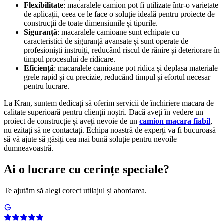
Flexibilitate
: macaralele camion pot fi utilizate într-o varietate
de aplicații, ceea ce le face o soluție ideală pentru proiecte de
construcții de toate dimensiunile și tipurile.
Siguranță
: macaralele camioane sunt echipate cu
caracteristici de siguranță avansate și sunt operate de
profesioniști instruiți, reducând riscul de rănire și deteriorare în
timpul procesului de ridicare.
Eficiență
: macaralele camioane pot ridica și deplasa materiale
grele rapid și cu precizie, reducând timpul și efortul necesar
pentru lucrare.
La Kran, suntem dedicați să oferim servicii de închiriere macara de
calitate superioară pentru clienții noștri. Dacă aveți în vedere un
proiect de construcție și aveți nevoie de un
camion macara fiabil
,
nu ezitați să ne contactați. Echipa noastră de experți va fi bucuroasă
să vă ajute să găsiți cea mai bună soluție pentru nevoile
dumneavoastră.
Ai o lucrare cu cerințe speciale?
Te ajutăm să alegi corect utilajul și abordarea.