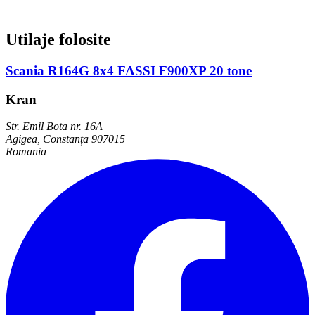
Utilaje folosite
Scania R164G 8x4 FASSI F900XP 20 tone
Kran
Str. Emil Bota nr. 16A
Agigea, Constanța 907015
Romania