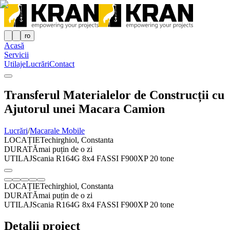
ro
Acasă
Servicii
Utilaje
Lucrări
Contact
Transferul Materialelor de Construcții cu
Ajutorul unei Macara Camion
Lucrări
/
Macarale Mobile
LOCAȚIE
Techirghiol, Constanta
DURATĂ
mai puțin de o zi
UTILAJ
Scania R164G 8x4 FASSI F900XP 20 tone
LOCAȚIE
Techirghiol, Constanta
DURATĂ
mai puțin de o zi
UTILAJ
Scania R164G 8x4 FASSI F900XP 20 tone
Detalii proiect