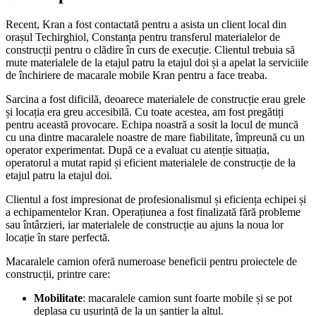
Recent, Kran a fost contactată pentru a asista un client local din
orașul Techirghiol, Constanța pentru transferul materialelor de
construcții pentru o clădire în curs de execuție. Clientul trebuia să
mute materialele de la etajul patru la etajul doi și a apelat la serviciile
de închiriere de macarale mobile Kran pentru a face treaba.
Sarcina a fost dificilă, deoarece materialele de construcție erau grele
și locația era greu accesibilă. Cu toate acestea, am fost pregătiți
pentru această provocare. Echipa noastră a sosit la locul de muncă
cu una dintre macaralele noastre de mare fiabilitate, împreună cu un
operator experimentat. După ce a evaluat cu atenție situația,
operatorul a mutat rapid și eficient materialele de construcție de la
etajul patru la etajul doi.
Clientul a fost impresionat de profesionalismul și eficiența echipei și
a echipamentelor Kran. Operațiunea a fost finalizată fără probleme
sau întârzieri, iar materialele de construcție au ajuns la noua lor
locație în stare perfectă.
Macaralele camion oferă numeroase beneficii pentru proiectele de
construcții, printre care:
Mobilitate
: macaralele camion sunt foarte mobile și se pot
deplasa cu ușurință de la un șantier la altul.